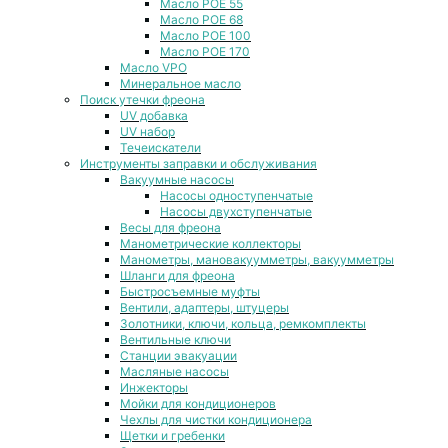
Масло POE 55
Масло POE 68
Масло POE 100
Масло POE 170
Масло VPO
Минеральное масло
Поиск утечки фреона
UV добавка
UV набор
Течеискатели
Инструменты заправки и обслуживания
Вакуумные насосы
Насосы одноступенчатые
Насосы двухступенчатые
Весы для фреона
Манометрические коллекторы
Манометры, мановакуумметры, вакуумметры
Шланги для фреона
Быстросъемные муфты
Вентили, адаптеры, штуцеры
Золотники, ключи, кольца, ремкомплекты
Вентильные ключи
Станции эвакуации
Масляные насосы
Инжекторы
Мойки для кондиционеров
Чехлы для чистки кондиционера
Щетки и гребенки