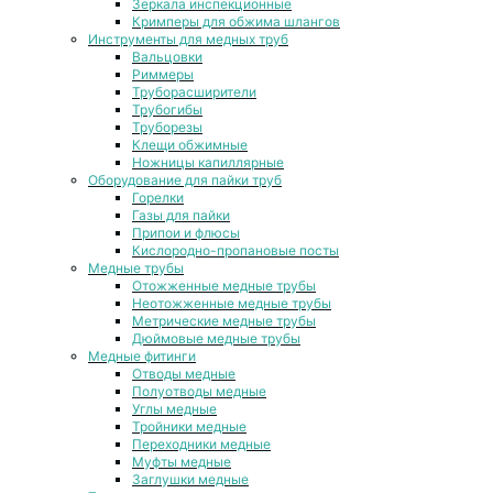
Зеркала инспекционные
Кримперы для обжима шлангов
Инструменты для медных труб
Вальцовки
Риммеры
Труборасширители
Трубогибы
Труборезы
Клещи обжимные
Ножницы капиллярные
Оборудование для пайки труб
Горелки
Газы для пайки
Припои и флюсы
Кислородно-пропановые посты
Медные трубы
Отожженные медные трубы
Неотожженные медные трубы
Метрические медные трубы
Дюймовые медные трубы
Медные фитинги
Отводы медные
Полуотводы медные
Углы медные
Тройники медные
Переходники медные
Муфты медные
Заглушки медные