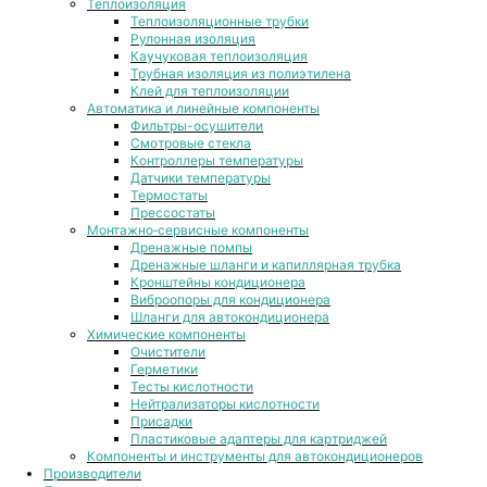
Теплоизоляция
Теплоизоляционные трубки
Рулонная изоляция
Каучуковая теплоизоляция
Трубная изоляция из полиэтилена
Клей для теплоизоляции
Автоматика и линейные компоненты
Фильтры-осушители
Смотровые стекла
Контроллеры температуры
Датчики температуры
Термостаты
Прессостаты
Монтажно‑сервисные компоненты
Дренажные помпы
Дренажные шланги и капиллярная трубка
Кронштейны кондиционера
Виброопоры для кондиционера
Шланги для автокондиционера
Химические компоненты
Очистители
Герметики
Тесты кислотности
Нейтрализаторы кислотности
Присадки
Пластиковые адаптеры для картриджей
Компоненты и инструменты для автокондиционеров
Производители