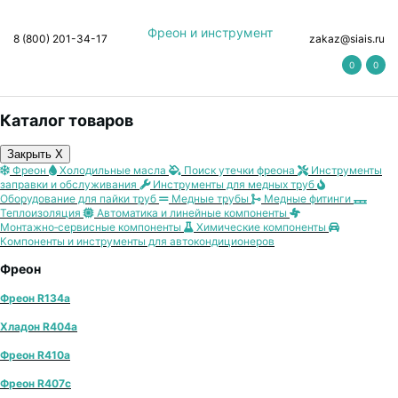
Фреон и инструмент
8 (800) 201-34-17
zakaz@siais.ru
0
0
Каталог товаров
Закрыть X
Фреон
Холодильные масла
Поиск утечки фреона
Инструменты
заправки и обслуживания
Инструменты для медных труб
Оборудование для пайки труб
Медные трубы
Медные фитинги
Теплоизоляция
Автоматика и линейные компоненты
Монтажно‑сервисные компоненты
Химические компоненты
Компоненты и инструменты для автокондиционеров
Фреон
Фреон R134a
Хладон R404a
Фреон R410a
Фреон R407с