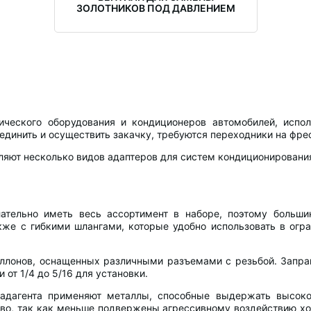
ЗОЛОТНИКОВ ПОД ДАВЛЕНИЕМ
ического оборудования и кондиционеров автомобилей, испол
единить и осуществить закачку, требуются переходники на фре
ляют несколько видов адаптеров для систем кондиционировани
тельно иметь весь ассортимент в наборе, поэтому больши
же с гибкими шлангами, которые удобно использовать в огр
ллонов, оснащенных различными разъемами с резьбой. Запра
т 1/4 до 5/16 для установки.
ладагента применяют металлы, способные выдержать высоко
о, так как меньше подвержены агрессивному воздействию холо