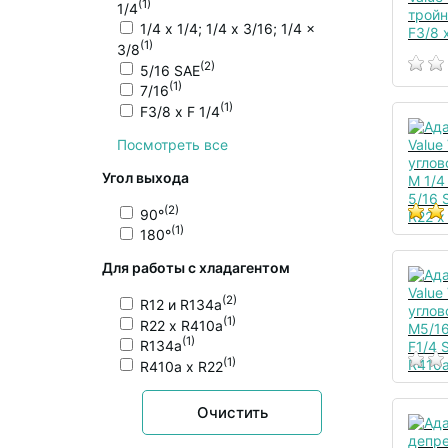
(1)
1/4
1/4 х 1/4; 1/4 x 3/16; 1/4 x
(1)
3/8
(2)
5/16 SAE
(1)
7/16
(1)
F3/8 x F 1/4
Посмотреть все
Угол выхода
(2)
90°
(1)
180°
Для работы с хладагентом
(2)
R12 и R134a
(1)
R22 x R410a
(1)
R134a
(1)
R410a x R22
Очистить