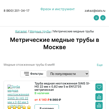
Фреон и инструмент
8 (800) 201-34-17
zakaz@siais.ru
0
0
Каталог
/
Медные трубы
/
Метрические медные трубы
Метрические медные трубы в
Москве
Медные отожженные трубы 6 мм
Еще
(6)
Медные трубы отожженные 15 мм
Медные трубы 9 мм
(7)
(7)
Трубы медные 10 мм
Медные трубы 12 мм
(12)
(13)
Фильтры
Медные трубы 18 мм
Медные трубы 22 мм
(6)
(8)
Медные трубы SIAIS
(55)
Труба медная неотожженная SIAIS SI-
HG 22 мм x 0,82 мм 5 м EN12735
метрическая
В наличии
от 4 140 ₽
4 360 ₽
В корзину