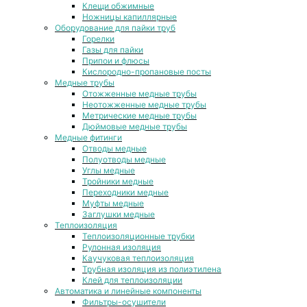
Клещи обжимные
Ножницы капиллярные
Оборудование для пайки труб
Горелки
Газы для пайки
Припои и флюсы
Кислородно-пропановые посты
Медные трубы
Отожженные медные трубы
Неотожженные медные трубы
Метрические медные трубы
Дюймовые медные трубы
Медные фитинги
Отводы медные
Полуотводы медные
Углы медные
Тройники медные
Переходники медные
Муфты медные
Заглушки медные
Теплоизоляция
Теплоизоляционные трубки
Рулонная изоляция
Каучуковая теплоизоляция
Трубная изоляция из полиэтилена
Клей для теплоизоляции
Автоматика и линейные компоненты
Фильтры-осушители