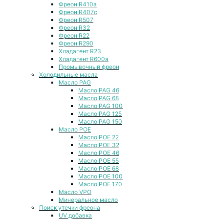
Фреон R410a
Фреон R407с
Фреон R507
Фреон R32
Фреон R22
Фреон R290
Хладагент R23
Хладагент R600a
Промывочный фреон
Холодильные масла
Масло PAG
Масло PAG 46
Масло PAG 68
Масло PAG 100
Масло PAG 125
Масло PAG 150
Масло POE
Масло POE 22
Масло POE 32
Масло POE 46
Масло POE 55
Масло POE 68
Масло POE 100
Масло POE 170
Масло VPO
Минеральное масло
Поиск утечки фреона
UV добавка