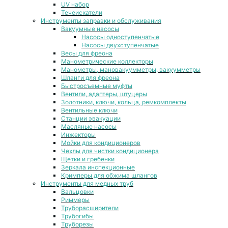
UV набор
Течеискатели
Инструменты заправки и обслуживания
Вакуумные насосы
Насосы одноступенчатые
Насосы двухступенчатые
Весы для фреона
Манометрические коллекторы
Манометры, мановакуумметры, вакуумметры
Шланги для фреона
Быстросъемные муфты
Вентили, адаптеры, штуцеры
Золотники, ключи, кольца, ремкомплекты
Вентильные ключи
Станции эвакуации
Масляные насосы
Инжекторы
Мойки для кондиционеров
Чехлы для чистки кондиционера
Щетки и гребенки
Зеркала инспекционные
Кримперы для обжима шлангов
Инструменты для медных труб
Вальцовки
Риммеры
Труборасширители
Трубогибы
Труборезы