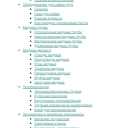
Оборудование для пайки труб
Горелки
Газы для пайки
Припои и флюсы
Кислородно-пропановые посты
Медные трубы
Отожженные медные трубы
Неотожженные медные трубы
Метрические медные трубы
Дюймовые медные трубы
Медные фитинги
Отводы медные
Полуотводы медные
Углы медные
Тройники медные
Переходники медные
Муфты медные
Заглушки медные
Теплоизоляция
Теплоизоляционные трубки
Рулонная изоляция
Каучуковая теплоизоляция
Трубная изоляция из полиэтилена
Клей для теплоизоляции
Автоматика и линейные компоненты
Фильтры-осушители
Смотровые стекла
Контроллеры температуры