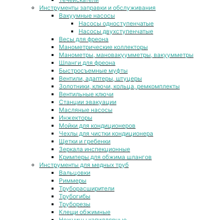
Инструменты заправки и обслуживания
Вакуумные насосы
Насосы одноступенчатые
Насосы двухступенчатые
Весы для фреона
Манометрические коллекторы
Манометры, мановакуумметры, вакуумметры
Шланги для фреона
Быстросъемные муфты
Вентили, адаптеры, штуцеры
Золотники, ключи, кольца, ремкомплекты
Вентильные ключи
Станции эвакуации
Масляные насосы
Инжекторы
Мойки для кондиционеров
Чехлы для чистки кондиционера
Щетки и гребенки
Зеркала инспекционные
Кримперы для обжима шлангов
Инструменты для медных труб
Вальцовки
Риммеры
Труборасширители
Трубогибы
Труборезы
Клещи обжимные
Ножницы капиллярные