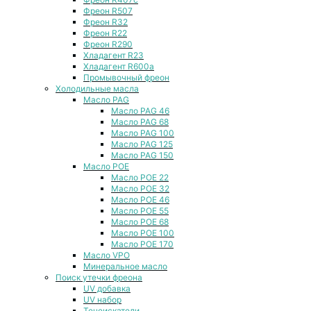
Фреон R507
Фреон R32
Фреон R22
Фреон R290
Хладагент R23
Хладагент R600a
Промывочный фреон
Холодильные масла
Масло PAG
Масло PAG 46
Масло PAG 68
Масло PAG 100
Масло PAG 125
Масло PAG 150
Масло POE
Масло POE 22
Масло POE 32
Масло POE 46
Масло POE 55
Масло POE 68
Масло POE 100
Масло POE 170
Масло VPO
Минеральное масло
Поиск утечки фреона
UV добавка
UV набор
Течеискатели