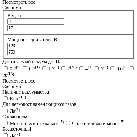
Посмотреть все
Свернуть
Веc, кг
Мощность двигателя, Вт
Достигаемый вакуум до, Па
(5)
(1)
(6)
(20)
(3)
(4)
(1)
0.2
0.7
1.3
2
4
5
6.6
(13)
20
Посмотреть все
Свернуть
Наличие вакуумметра
(16)
Есть
Для легковоспламеняющихся газов
(8)
Да
С клапаном
(15)
(15)
Механический клапан
Соленоидный клапан
Бесщёточный
(7)
Да