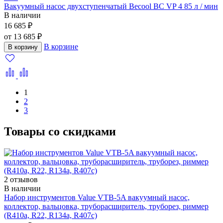
Вакуумный насос двухступенчатый Becool BC VP 4 85 л / мин
В наличии
16 685 ₽
от 13 685 ₽
В корзине
В корзину
1
2
3
Товары со скидками
2 отзывов
В наличии
Набор инструментов Value VTB-5A вакуумный насос,
коллектор, вальцовка, труборасширитель, труборез, риммер
(R410a, R22, R134а, R407с)