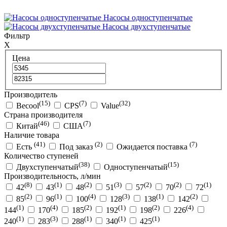
Насосы одноступенчатые
Насосы двухступенчатые
Фильтр
X
Цена
Производитель
(15)
(7)
(32)
Becool
CPS
Value
Страна производителя
(46)
(7)
Китай
США
Наличие товара
(41)
(2)
(7)
Есть
Под заказ
Ожидается поставка
Количество ступеней
(38)
(15)
Двухступенчатый
Одноступенчатый
Производительность, л/мин
(8)
(1)
(2)
(3)
(2)
(2)
(1)
42
43
48
51
57
70
72
(2)
(1)
(4)
(3)
(1)
(2)
85
96
100
128
138
142
(1)
(4)
(2)
(1)
(2)
(4)
144
170
185
192
198
226
(1)
(3)
(1)
(1)
(1)
240
283
288
340
425