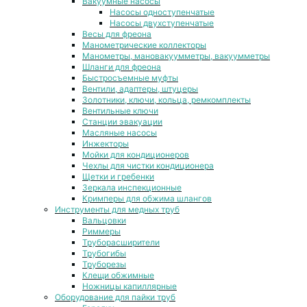
Вакуумные насосы
Насосы одноступенчатые
Насосы двухступенчатые
Весы для фреона
Манометрические коллекторы
Манометры, мановакуумметры, вакуумметры
Шланги для фреона
Быстросъемные муфты
Вентили, адаптеры, штуцеры
Золотники, ключи, кольца, ремкомплекты
Вентильные ключи
Станции эвакуации
Масляные насосы
Инжекторы
Мойки для кондиционеров
Чехлы для чистки кондиционера
Щетки и гребенки
Зеркала инспекционные
Кримперы для обжима шлангов
Инструменты для медных труб
Вальцовки
Риммеры
Труборасширители
Трубогибы
Труборезы
Клещи обжимные
Ножницы капиллярные
Оборудование для пайки труб