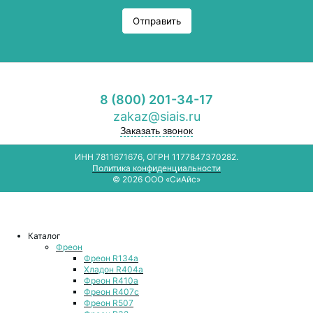
Отправить
8 (800) 201-34-17
zakaz@siais.ru
Заказать звонок
ИНН 7811671676, ОГРН 1177847370282.
Политика конфиденциальности
© 2026 ООО «СиАйс»
Каталог
Фреон
Фреон R134a
Хладон R404a
Фреон R410a
Фреон R407с
Фреон R507