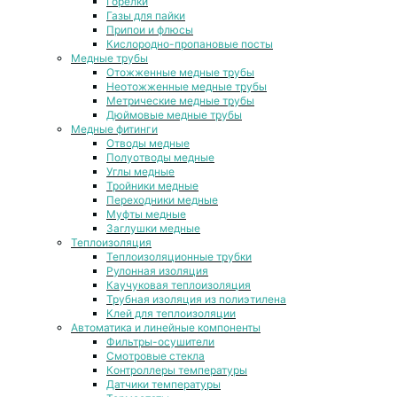
Горелки
Газы для пайки
Припои и флюсы
Кислородно-пропановые посты
Медные трубы
Отожженные медные трубы
Неотожженные медные трубы
Метрические медные трубы
Дюймовые медные трубы
Медные фитинги
Отводы медные
Полуотводы медные
Углы медные
Тройники медные
Переходники медные
Муфты медные
Заглушки медные
Теплоизоляция
Теплоизоляционные трубки
Рулонная изоляция
Каучуковая теплоизоляция
Трубная изоляция из полиэтилена
Клей для теплоизоляции
Автоматика и линейные компоненты
Фильтры-осушители
Смотровые стекла
Контроллеры температуры
Датчики температуры