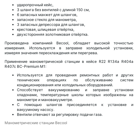
ударопрочный кейс,
3 шланга без вентилей с длиной 150 см,
6 запасных манжет для шлангов,
запасное стекло для манометра,
3 запасных депрессора для шлангов,
крестовая, шлицевая отвёртка,
двухсторонняя золотниковая отвёртка.
Произведена компанией Becool, обладает высокой точностью
измерения. Используется в заправке холодильной установки,
измеряя значения переохлаждения или перегрева.
Применение манометрической станции в кейсе R22 R134a R404a
R407c BC-Premium M1:
Используется для проведения ремонтных работ и других
технических операциях по обслуживанию систем
кондиционирования или холодильных оборудований.
Способствует вакуумированию и заправке установки
хладонами, температурные школы которых изображены на
манометре и мановакууметре.
С помощью шлангов присоединяется к установке и
вакуумному насосу.
Вентили отвечают за регулировку подачи газа.
Манометрические станции Becool