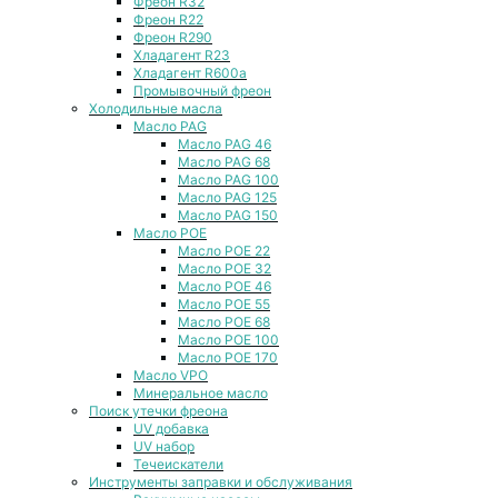
Фреон R32
Фреон R22
Фреон R290
Хладагент R23
Хладагент R600a
Промывочный фреон
Холодильные масла
Масло PAG
Масло PAG 46
Масло PAG 68
Масло PAG 100
Масло PAG 125
Масло PAG 150
Масло POE
Масло POE 22
Масло POE 32
Масло POE 46
Масло POE 55
Масло POE 68
Масло POE 100
Масло POE 170
Масло VPO
Минеральное масло
Поиск утечки фреона
UV добавка
UV набор
Течеискатели
Инструменты заправки и обслуживания