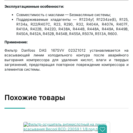
Эксплуатационные особенности:
Совместимость с маслами — Безмасляные системы;
Поддерживаемые хладагенты — R1234yf, R1234ze(E), R125,
R134a, R22/R407C, R23, R290, R32, R404A, R407A, R407F,
R410A, R422B, R422D, R438A, R444B, R448A, R449A, R449B,
R450A, R452A, R452B, R454B, R455A, R507A, R513A, R600.
Применение:
Фильтр Danfoss DAS 167SVV 023Z1012 устанавливается на
всасывающей линии холодильного контура после аварийного
выгорания компрессора для удаления кислот, влаги и твердых
загрязнений, предотвращая повторное повреждение компрессора и
элементов системы.
Похожие товары