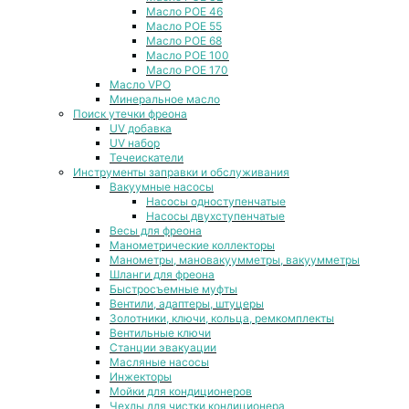
Масло POE 46
Масло POE 55
Масло POE 68
Масло POE 100
Масло POE 170
Масло VPO
Минеральное масло
Поиск утечки фреона
UV добавка
UV набор
Течеискатели
Инструменты заправки и обслуживания
Вакуумные насосы
Насосы одноступенчатые
Насосы двухступенчатые
Весы для фреона
Манометрические коллекторы
Манометры, мановакуумметры, вакуумметры
Шланги для фреона
Быстросъемные муфты
Вентили, адаптеры, штуцеры
Золотники, ключи, кольца, ремкомплекты
Вентильные ключи
Станции эвакуации
Масляные насосы
Инжекторы
Мойки для кондиционеров
Чехлы для чистки кондиционера