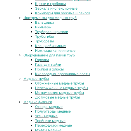
Щетки и гребенки
Зеркала инспекционные
Кримперы для обжима шлангов
Инструменты для медных труб
Вальцовки
Риммеры
Труборасширители
Трубогибы
Труборезы
Клещи обжимные
Ножницы капиллярные
Оборудование для пайки труб
Горелки
Газы для пайки
Припои и флюсы
Кислородно-пропановые посты
Медные трубы
Отожженные медные трубы
Неотожженные медные трубы
Метрические медные трубы
Дюймовые медные трубы
Медные фитинги
Отводы медные
Полуотводы медные
Углы медные
Тройники медные
Переходники медные
Муфты медные