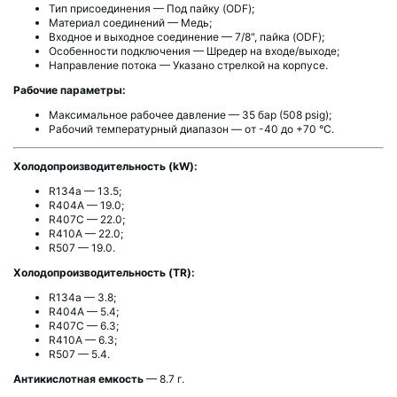
Тип присоединения — Под пайку (ODF);
Материал соединений — Медь;
Входное и выходное соединение — 7/8", пайка (ODF);
Особенности подключения — Шредер на входе/выходе;
Направление потока — Указано стрелкой на корпусе.
Рабочие параметры:
Максимальное рабочее давление — 35 бар (508 psig);
Рабочий температурный диапазон — от -40 до +70 °C.
Холодопроизводительность (kW):
R134a — 13.5;
R404A — 19.0;
R407C — 22.0;
R410A — 22.0;
R507 — 19.0.
Холодопроизводительность (TR):
R134a — 3.8;
R404A — 5.4;
R407C — 6.3;
R410A — 6.3;
R507 — 5.4.
Антикислотная емкость
— 8.7 г.