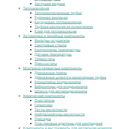
Заглушки медные
Теплоизоляция
Теплоизоляционные трубки
Рулонная изоляция
Каучуковая теплоизоляция
Трубная изоляция из полиэтилена
Клей для теплоизоляции
Автоматика и линейные компоненты
Фильтры-осушители
Смотровые стекла
Контроллеры температуры
Датчики температуры
Термостаты
Прессостаты
Монтажно‑сервисные компоненты
Дренажные помпы
Дренажные шланги и капиллярная трубка
Кронштейны кондиционера
Виброопоры для кондиционера
Шланги для автокондиционера
Химические компоненты
Очистители
Герметики
Тесты кислотности
Нейтрализаторы кислотности
Присадки
Пластиковые адаптеры для картриджей
Компоненты и инструменты для автокондиционеров