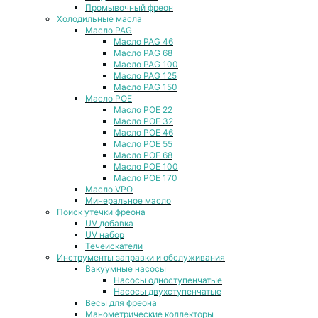
Промывочный фреон
Холодильные масла
Масло PAG
Масло PAG 46
Масло PAG 68
Масло PAG 100
Масло PAG 125
Масло PAG 150
Масло POE
Масло POE 22
Масло POE 32
Масло POE 46
Масло POE 55
Масло POE 68
Масло POE 100
Масло POE 170
Масло VPO
Минеральное масло
Поиск утечки фреона
UV добавка
UV набор
Течеискатели
Инструменты заправки и обслуживания
Вакуумные насосы
Насосы одноступенчатые
Насосы двухступенчатые
Весы для фреона
Манометрические коллекторы