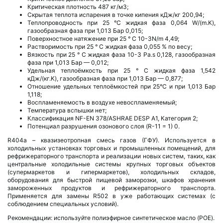
Критическая плотность 487 кг/м3;
Скрытая теплота испарения в точке кипения кДж/кг 200,94;
Теплопроводность при 25 °C жидкая фаза 0,064 W/(m.K),
газообразная фаза при 1,013 Бар 0,015;
Поверхностное натяжение при 25 ° C 10-3N/m 4,49;
Растворимость при 25 ° С жидкая фаза 0,055 % по весу;
Вязкость при 25 ° C жидкая фаза 10-3 Pa.s 0,128, газообразная
фаза при 1,013 Бар — 0,012;
Удельная теплоёмкость при 25 ° C жидкая фаза 1,542
кДж/(кг.K), газообразная фаза при 1,013 Бар — 0,877;
Отношение удельных теплоёмкостей при 25°С и при 1,013 Бар
1,118;
Воспламеняемость в воздухе невоспламеняемый;
Температура вспышки нет;
Классификация NF-EN 378/ASHRAE DESP А1, Категория 2;
Потенциал разрушения озонового слоя (R-11 = 1) 0.
R404a – квазизеотропная смесь газов (ГФУ). Используется в
холодильных установках торговых и промышленных помещений, для
рефрижераторного транспорта и реализации новых систем, таких, как
центральные холодильные системы крупных торговых объектов
(супермаркетов и гипермаркетов), холодильных складов,
оборудования для быстрой пищевой заморозки, шкафов хранения
замороженных продуктов и рефрижераторного транспорта.
Применяется для замены R502 в уже работающих системах (с
соблюдением специальных условий).
Рекомендации: используйте полиэфирное синтетическое масло (POE).