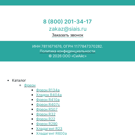
8 (800) 201-34-17
zakaz@siais.ru
Заказать звонок
ИНН 7811671676, ОГРН 1177847370282.
Политика конфиденциальности
© 2026 ООО «СиАйс»
Каталог
Фреон
Фреон R134a
Хладон R404a
Фреон R410a
Фреон R407с
Фреон R507
Фреон R32
Фреон R22
Фреон R290
Хладагент R23
Хладагент R600a