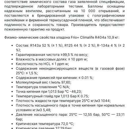
соответствие химического состава газа заявленной спецификации,
подтвержденное лабораторными тестами. Баллоны оснащены
надежным вентилем, рассчитанным на 10 000 открываний, и
поставляются в брендированной упаковке с голографическими
наклейками и фирменной термоусадочной пленкой, что обеспечивает
подлинность и сохранность товара. Производитель предоставляет
пожизненную гарантию на продукт.
Физико-химические свойства хладона Frio+ Climalife R404a 10,9 кг:
Состав: R143a 52 % (± 1 %), R125 44 % (± 2 %), R-134a 4 % (± 2
%);
Гарантированная чистота ≥99,5 % по весу;
Влажность в массовых долях: ≤ 10 ppm w;
Кислотность по HCL ≤ 1 ppm w;
Содержание неконденсирующихся веществ (в газовой фазе)
25°C: ≤ 1,5 %;
Содержание примесей при кипении: ≤ 0.01 %;
Молекулярный вес г/моль 97,60;
Температура плавления °C N/A;
Точка кипения при 1,013 Бар °C -46,23;
Температурный глайд при 1,013 Бар K 0.75;
Плотность жидкости при температуре 25°С кг/м3 1044;
Плотность насыщенного пара в точке кипения при нормальных
условиях кг/м3 5,48;
Давление насыщенного пара: 25°C — 12,55 бар, 50°C — 23,11
бар;
Критическая температура 72,0 °C;
Критическое давление 37,29 бар;