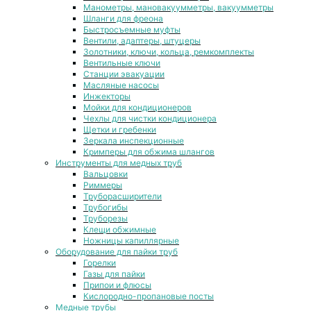
Манометры, мановакуумметры, вакуумметры
Шланги для фреона
Быстросъемные муфты
Вентили, адаптеры, штуцеры
Золотники, ключи, кольца, ремкомплекты
Вентильные ключи
Станции эвакуации
Масляные насосы
Инжекторы
Мойки для кондиционеров
Чехлы для чистки кондиционера
Щетки и гребенки
Зеркала инспекционные
Кримперы для обжима шлангов
Инструменты для медных труб
Вальцовки
Риммеры
Труборасширители
Трубогибы
Труборезы
Клещи обжимные
Ножницы капиллярные
Оборудование для пайки труб
Горелки
Газы для пайки
Припои и флюсы
Кислородно-пропановые посты
Медные трубы