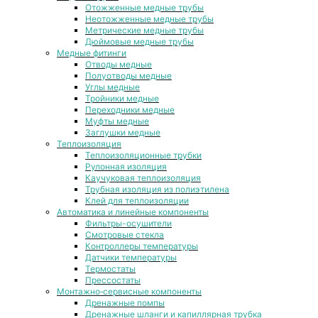
Отожженные медные трубы
Неотожженные медные трубы
Метрические медные трубы
Дюймовые медные трубы
Медные фитинги
Отводы медные
Полуотводы медные
Углы медные
Тройники медные
Переходники медные
Муфты медные
Заглушки медные
Теплоизоляция
Теплоизоляционные трубки
Рулонная изоляция
Каучуковая теплоизоляция
Трубная изоляция из полиэтилена
Клей для теплоизоляции
Автоматика и линейные компоненты
Фильтры-осушители
Смотровые стекла
Контроллеры температуры
Датчики температуры
Термостаты
Прессостаты
Монтажно‑сервисные компоненты
Дренажные помпы
Дренажные шланги и капиллярная трубка