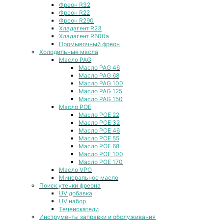
Фреон R32
Фреон R22
Фреон R290
Хладагент R23
Хладагент R600a
Промывочный фреон
Холодильные масла
Масло PAG
Масло PAG 46
Масло PAG 68
Масло PAG 100
Масло PAG 125
Масло PAG 150
Масло POE
Масло POE 22
Масло POE 32
Масло POE 46
Масло POE 55
Масло POE 68
Масло POE 100
Масло POE 170
Масло VPO
Минеральное масло
Поиск утечки фреона
UV добавка
UV набор
Течеискатели
Инструменты заправки и обслуживания