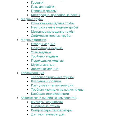
Горелки
Газы для пайки
Припои и флюсы
Кислородно-пропановые посты
Медные трубы
Отожженные медные трубы
Неотожженные медные трубы
Метрические медные трубы
Дюймовые медные трубы
Медные фитинги
Отводы медные
Полуотводы медные
Углы медные
Тройники медные
Переходники медные
Муфты медные
Заглушки медные
Теплоизоляция
Теплоизоляционные трубки
Рулонная изоляция
Каучуковая теплоизоляция
Трубная изоляция из полиэтилена
Клей для теплоизоляции
Автоматика и линейные компоненты
Фильтры-осушители
Смотровые стекла
Контроллеры температуры
Датчики температуры