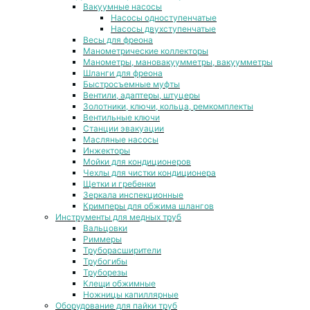
Вакуумные насосы
Насосы одноступенчатые
Насосы двухступенчатые
Весы для фреона
Манометрические коллекторы
Манометры, мановакуумметры, вакуумметры
Шланги для фреона
Быстросъемные муфты
Вентили, адаптеры, штуцеры
Золотники, ключи, кольца, ремкомплекты
Вентильные ключи
Станции эвакуации
Масляные насосы
Инжекторы
Мойки для кондиционеров
Чехлы для чистки кондиционера
Щетки и гребенки
Зеркала инспекционные
Кримперы для обжима шлангов
Инструменты для медных труб
Вальцовки
Риммеры
Труборасширители
Трубогибы
Труборезы
Клещи обжимные
Ножницы капиллярные
Оборудование для пайки труб