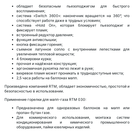
обладает безопасным пьезоподжигом для быстрого
воспламенения;
система «Switch 3600»: наконечник вращается на 360°, что
способствует работе даже в трудных условиях;
система «Hold On», которая блокирует пьезоподжиг и
фиксирует пламя;
встроенный редуктор давления;
функция антивспышки;
кнопка фиксации горения;
съемное латунное сопло с внутренними лепестками для
увеличения тепловой мощности;
4 блокировки курка;
прочная и надёжная конструкция;
эргономичная рукоятка легко лежит в руке;
вихревое пламя может проникать в труднодоступные места;
2,5 часа работы на баллонах мапп.
Произведена компанией RTM, обладает экономичностью, простотой и
безопасностью в использовании.
Применение горелки для мапп-газа RTM 030:
Предназначена для одноразовых баллонов на мапп или
пропан-бутан газе.
Для коммерческого использования, монтажа систем
кондиционирования и химического промышленного
оборудования, пайки ювелирных изделий.