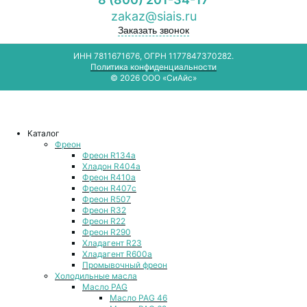
zakaz@siais.ru
Заказать звонок
ИНН 7811671676, ОГРН 1177847370282.
Политика конфиденциальности
© 2026 ООО «СиАйс»
Каталог
Фреон
Фреон R134a
Хладон R404a
Фреон R410a
Фреон R407с
Фреон R507
Фреон R32
Фреон R22
Фреон R290
Хладагент R23
Хладагент R600a
Промывочный фреон
Холодильные масла
Масло PAG
Масло PAG 46