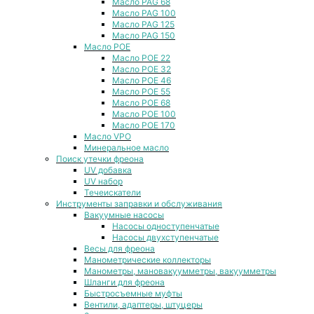
Масло PAG 68
Масло PAG 100
Масло PAG 125
Масло PAG 150
Масло POE
Масло POE 22
Масло POE 32
Масло POE 46
Масло POE 55
Масло POE 68
Масло POE 100
Масло POE 170
Масло VPO
Минеральное масло
Поиск утечки фреона
UV добавка
UV набор
Течеискатели
Инструменты заправки и обслуживания
Вакуумные насосы
Насосы одноступенчатые
Насосы двухступенчатые
Весы для фреона
Манометрические коллекторы
Манометры, мановакуумметры, вакуумметры
Шланги для фреона
Быстросъемные муфты
Вентили, адаптеры, штуцеры