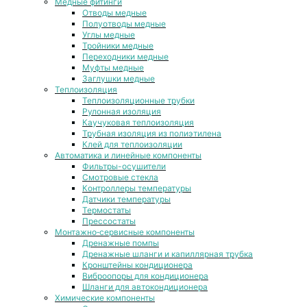
Медные фитинги
Отводы медные
Полуотводы медные
Углы медные
Тройники медные
Переходники медные
Муфты медные
Заглушки медные
Теплоизоляция
Теплоизоляционные трубки
Рулонная изоляция
Каучуковая теплоизоляция
Трубная изоляция из полиэтилена
Клей для теплоизоляции
Автоматика и линейные компоненты
Фильтры-осушители
Смотровые стекла
Контроллеры температуры
Датчики температуры
Термостаты
Прессостаты
Монтажно‑сервисные компоненты
Дренажные помпы
Дренажные шланги и капиллярная трубка
Кронштейны кондиционера
Виброопоры для кондиционера
Шланги для автокондиционера
Химические компоненты