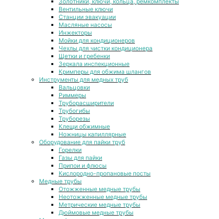
Золотники, ключи, кольца, ремкомплекты
Вентильные ключи
Станции эвакуации
Масляные насосы
Инжекторы
Мойки для кондиционеров
Чехлы для чистки кондиционера
Щетки и гребенки
Зеркала инспекционные
Кримперы для обжима шлангов
Инструменты для медных труб
Вальцовки
Риммеры
Труборасширители
Трубогибы
Труборезы
Клещи обжимные
Ножницы капиллярные
Оборудование для пайки труб
Горелки
Газы для пайки
Припои и флюсы
Кислородно-пропановые посты
Медные трубы
Отожженные медные трубы
Неотожженные медные трубы
Метрические медные трубы
Дюймовые медные трубы