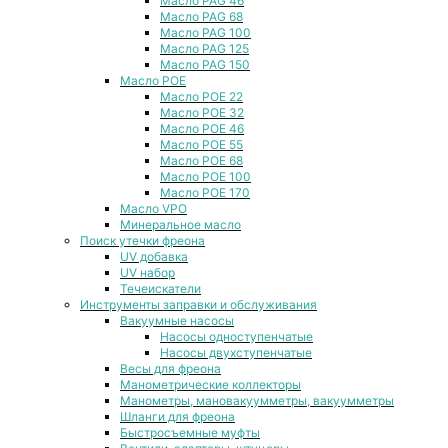
Масло PAG 46
Масло PAG 68
Масло PAG 100
Масло PAG 125
Масло PAG 150
Масло POE
Масло POE 22
Масло POE 32
Масло POE 46
Масло POE 55
Масло POE 68
Масло POE 100
Масло POE 170
Масло VPO
Минеральное масло
Поиск утечки фреона
UV добавка
UV набор
Течеискатели
Инструменты заправки и обслуживания
Вакуумные насосы
Насосы одноступенчатые
Насосы двухступенчатые
Весы для фреона
Манометрические коллекторы
Манометры, мановакуумметры, вакуумметры
Шланги для фреона
Быстросъемные муфты