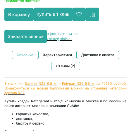
Ожидается поставка
Купить в 1 клик
В корзину
8 (800) 201-34-17
Заказать звонок
zakaz@siais.ru
Описание
Характеристики
Доставка и оплата
Отзывы (2)
В наличии:
Sanmei R32 9,5 кг
и
Feiyuan R32 9,5 кг
за 12550 рублей.
Ознакомиться со всеми баллонами можно на странице категории
фреона R32
.
Купить хладон Refrigerant R32 9,5 кг можно в Москве и по России на
сайте интернет-магазина компании СиАйс:
гарантия качества,
доставка,
быстрый сервис.