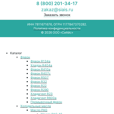
8 (800) 201-34-17
zakaz@siais.ru
Заказать звонок
ИНН 7811671676, ОГРН 1177847370282.
Политика конфиденциальности
© 2026 ООО «СиАйс»
Каталог
Фреон
Фреон R134a
Хладон R404a
Фреон R410a
Фреон R407с
Фреон R507
Фреон R32
Фреон R22
Фреон R290
Хладагент R23
Хладагент R600a
Промывочный фреон
Холодильные масла
Масло PAG