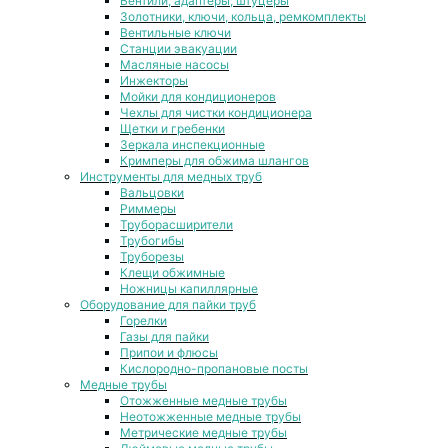
Вентили, адаптеры, штуцеры
Золотники, ключи, кольца, ремкомплекты
Вентильные ключи
Станции эвакуации
Масляные насосы
Инжекторы
Мойки для кондиционеров
Чехлы для чистки кондиционера
Щетки и гребенки
Зеркала инспекционные
Кримперы для обжима шлангов
Инструменты для медных труб
Вальцовки
Риммеры
Труборасширители
Трубогибы
Труборезы
Клещи обжимные
Ножницы капиллярные
Оборудование для пайки труб
Горелки
Газы для пайки
Припои и флюсы
Кислородно-пропановые посты
Медные трубы
Отожженные медные трубы
Неотожженные медные трубы
Метрические медные трубы