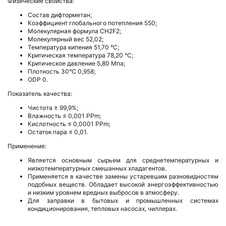
Физические свойства:
Состав дифторметан;
Коэффициент глобального потепления 550;
Молекулярная формула СН2F2;
Молекулярный вес 52,02;
Температура кипения 51,70 °С;
Критическая температура 78,20 °С;
Критическое давление 5,80 Мпа;
Плотность 30°С 0,958;
ODP 0.
Показатель качества:
Чистота ≥ 99,9%;
Влажность ≤ 0,001 PPm;
Кислотность ≤ 0,0001 PPm;
Остаток пара ≤ 0,01.
Применение:
Является основным сырьем для среднетемпературных и
низкотемпературных смешанных хладагентов.
Применяется в качестве замены устаревшим разновидностям
подобных веществ. Обладает высокой энергоэффективностью
и низким уровнем вредных выбросов в атмосферу.
Для заправки в бытовых и промышленных системах
кондиционирования, тепловых насосах, чиллерах.