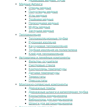
Дюймовые медные трубы
Медные фитинги
Отводы медные
Полуотводы медные
Углы медные
Тройники медные
Переходники медные
Муфты медные
Заглушки медные
Теплоизоляция
Теплоизоляционные трубки
Рулонная изоляция
Каучуковая теплоизоляция
Трубная изоляция из полиэтилена
Клей для теплоизоляции
Автоматика и линейные компоненты
Фильтры-осушители
Смотровые стекла
Контроллеры температуры
Датчики температуры
Термостаты
Прессостаты
Монтажно‑сервисные компоненты
Дренажные помпы
Дренажные шланги и капиллярная трубка
Кронштейны кондиционера
Виброопоры для кондиционера
Шланги для автокондиционера