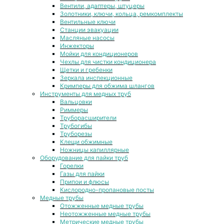
Вентили, адаптеры, штуцеры
Золотники, ключи, кольца, ремкомплекты
Вентильные ключи
Станции эвакуации
Масляные насосы
Инжекторы
Мойки для кондиционеров
Чехлы для чистки кондиционера
Щетки и гребенки
Зеркала инспекционные
Кримперы для обжима шлангов
Инструменты для медных труб
Вальцовки
Риммеры
Труборасширители
Трубогибы
Труборезы
Клещи обжимные
Ножницы капиллярные
Оборудование для пайки труб
Горелки
Газы для пайки
Припои и флюсы
Кислородно-пропановые посты
Медные трубы
Отожженные медные трубы
Неотожженные медные трубы
Метрические медные трубы