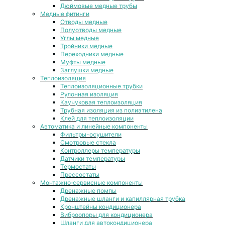
Дюймовые медные трубы
Медные фитинги
Отводы медные
Полуотводы медные
Углы медные
Тройники медные
Переходники медные
Муфты медные
Заглушки медные
Теплоизоляция
Теплоизоляционные трубки
Рулонная изоляция
Каучуковая теплоизоляция
Трубная изоляция из полиэтилена
Клей для теплоизоляции
Автоматика и линейные компоненты
Фильтры-осушители
Смотровые стекла
Контроллеры температуры
Датчики температуры
Термостаты
Прессостаты
Монтажно‑сервисные компоненты
Дренажные помпы
Дренажные шланги и капиллярная трубка
Кронштейны кондиционера
Виброопоры для кондиционера
Шланги для автокондиционера