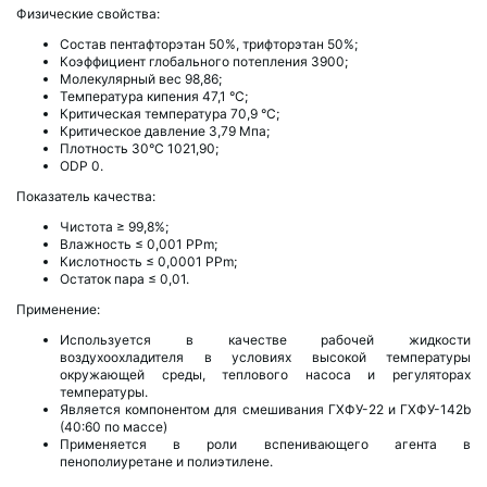
Физические свойства:
Состав пентафторэтан 50%, трифторэтан 50%;
Коэффициент глобального потепления 3900;
Молекулярный вес 98,86;
Температура кипения 47,1 °С;
Критическая температура 70,9 °С;
Критическое давление 3,79 Мпа;
Плотность 30°С 1021,90;
ODP 0.
Показатель качества:
Чистота ≥ 99,8%;
Влажность ≤ 0,001 PPm;
Кислотность ≤ 0,0001 PPm;
Остаток пара ≤ 0,01.
Применение:
Используется в качестве рабочей жидкости
воздухоохладителя в условиях высокой температуры
окружающей среды, теплового насоса и регуляторах
температуры.
Является компонентом для смешивания ГХФУ-22 и ГХФУ-142b
(40:60 по массе)
Применяется в роли вспенивающего агента в
пенополиуретане и полиэтилене.