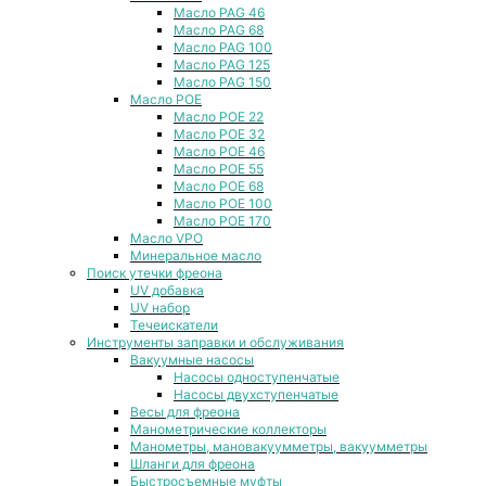
Масло PAG 46
Масло PAG 68
Масло PAG 100
Масло PAG 125
Масло PAG 150
Масло POE
Масло POE 22
Масло POE 32
Масло POE 46
Масло POE 55
Масло POE 68
Масло POE 100
Масло POE 170
Масло VPO
Минеральное масло
Поиск утечки фреона
UV добавка
UV набор
Течеискатели
Инструменты заправки и обслуживания
Вакуумные насосы
Насосы одноступенчатые
Насосы двухступенчатые
Весы для фреона
Манометрические коллекторы
Манометры, мановакуумметры, вакуумметры
Шланги для фреона
Быстросъемные муфты