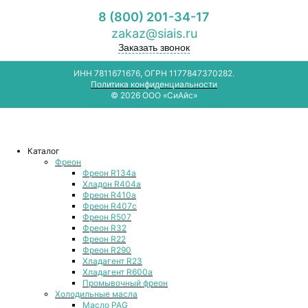
8 (800) 201-34-17
zakaz@siais.ru
Заказать звонок
ИНН 7811671676, ОГРН 1177847370282.
Политика конфиденциальности
© 2026 ООО «СиАйс»
Каталог
Фреон
Фреон R134a
Хладон R404a
Фреон R410a
Фреон R407с
Фреон R507
Фреон R32
Фреон R22
Фреон R290
Хладагент R23
Хладагент R600a
Промывочный фреон
Холодильные масла
Масло PAG