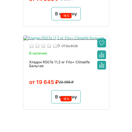
В корзину
-9.%
0 отзывов
В наличии
Хладон R507a 11,3 кг Frio+ Climalife
Бельгия
от 19 645 ₽
20 995 ₽
В корзину
-6.%