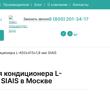
Производители
Блог
О компании
Контакты
u
8 (800) 201-34-17
Заказать звонок
0
0
0
₽
ционера L-450х415х1,8 мм SIAIS
 кондиционера L-
 SIAIS в Москве