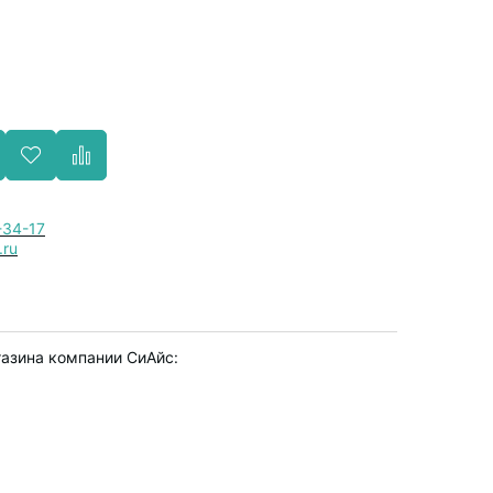
-34-17
.ru
газина компании СиАйс: