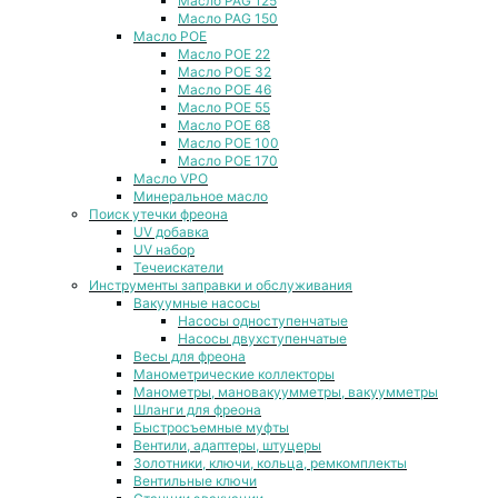
Масло PAG 125
Масло PAG 150
Масло POE
Масло POE 22
Масло POE 32
Масло POE 46
Масло POE 55
Масло POE 68
Масло POE 100
Масло POE 170
Масло VPO
Минеральное масло
Поиск утечки фреона
UV добавка
UV набор
Течеискатели
Инструменты заправки и обслуживания
Вакуумные насосы
Насосы одноступенчатые
Насосы двухступенчатые
Весы для фреона
Манометрические коллекторы
Манометры, мановакуумметры, вакуумметры
Шланги для фреона
Быстросъемные муфты
Вентили, адаптеры, штуцеры
Золотники, ключи, кольца, ремкомплекты
Вентильные ключи