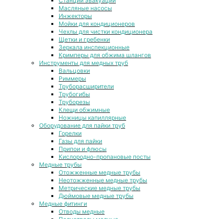
Станции эвакуации
Масляные насосы
Инжекторы
Мойки для кондиционеров
Чехлы для чистки кондиционера
Щетки и гребенки
Зеркала инспекционные
Кримперы для обжима шлангов
Инструменты для медных труб
Вальцовки
Риммеры
Труборасширители
Трубогибы
Труборезы
Клещи обжимные
Ножницы капиллярные
Оборудование для пайки труб
Горелки
Газы для пайки
Припои и флюсы
Кислородно-пропановые посты
Медные трубы
Отожженные медные трубы
Неотожженные медные трубы
Метрические медные трубы
Дюймовые медные трубы
Медные фитинги
Отводы медные