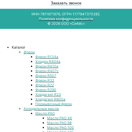
Заказать звонок
ИНН 7811671676, ОГРН 1177847370282.
Политика конфиденциальности
© 2026 ООО «СиАйс»
Каталог
Фреон
Фреон R134a
Хладон R404a
Фреон R410a
Фреон R407с
Фреон R507
Фреон R32
Фреон R22
Фреон R290
Хладагент R23
Хладагент R600a
Промывочный фреон
Холодильные масла
Масло PAG
Масло PAG 46
Масло PAG 68
Масло PAG 100