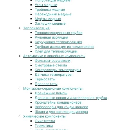
Полуотводы медные
Углы медные
Тройники медные
Переходники медные
Муфты медные
Заглушки медные
Теплоизоляция
Теплоизоляционные трубки
Рулонная изоляция
Каучуковая теплоизоляция
Трубная изоляция из полиэтилена
Клей для теплоизоляции
Автоматика и линейные компоненты
Фильтры-осушители
Смотровые стекла
Контроллеры температуры
Датчики температуры
Термостаты
Прессостаты
Монтажно‑сервисные компоненты
Дренажные помпы
Дренажные шланги и капиллярная трубка
Кронштейны кондиционера
Виброопоры для кондиционера
Шланги для автокондиционера
Химические компоненты
Очистители
Герметики