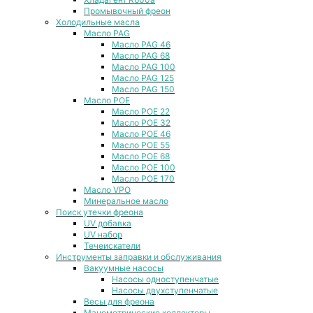
Промывочный фреон
Холодильные масла
Масло PAG
Масло PAG 46
Масло PAG 68
Масло PAG 100
Масло PAG 125
Масло PAG 150
Масло POE
Масло POE 22
Масло POE 32
Масло POE 46
Масло POE 55
Масло POE 68
Масло POE 100
Масло POE 170
Масло VPO
Минеральное масло
Поиск утечки фреона
UV добавка
UV набор
Течеискатели
Инструменты заправки и обслуживания
Вакуумные насосы
Насосы одноступенчатые
Насосы двухступенчатые
Весы для фреона
Манометрические коллекторы