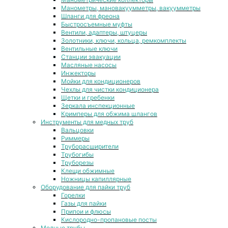
Манометры, мановакуумметры, вакуумметры
Шланги для фреона
Быстросъемные муфты
Вентили, адаптеры, штуцеры
Золотники, ключи, кольца, ремкомплекты
Вентильные ключи
Станции эвакуации
Масляные насосы
Инжекторы
Мойки для кондиционеров
Чехлы для чистки кондиционера
Щетки и гребенки
Зеркала инспекционные
Кримперы для обжима шлангов
Инструменты для медных труб
Вальцовки
Риммеры
Труборасширители
Трубогибы
Труборезы
Клещи обжимные
Ножницы капиллярные
Оборудование для пайки труб
Горелки
Газы для пайки
Припои и флюсы
Кислородно-пропановые посты
Медные трубы