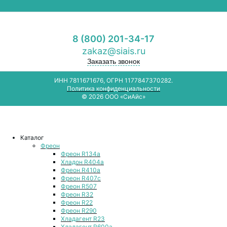
8 (800) 201-34-17
zakaz@siais.ru
Заказать звонок
ИНН 7811671676, ОГРН 1177847370282.
Политика конфиденциальности
© 2026 ООО «СиАйс»
Каталог
Фреон
Фреон R134a
Хладон R404a
Фреон R410a
Фреон R407с
Фреон R507
Фреон R32
Фреон R22
Фреон R290
Хладагент R23
Хладагент R600a