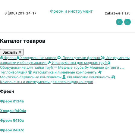
Фреон и инструмент
8 (800) 201-34-17
zakaz@siais.ru
0
0
Каталог товаров
Закрыть X
Фреон
Холодильные масла
Поиск утечки фреона
Инструменты
заправки и обслуживания
Инструменты для медных труб
Оборудование для пайки труб
Медные трубы
Медные фитинги
Теплоизоляция
Автоматика и линейные компоненты
Монтажно‑сервисные компоненты
Химические компоненты
Компоненты и инструменты для автокондиционеров
Фреон
Фреон R134a
Хладон R404a
Фреон R410a
Фреон R407с