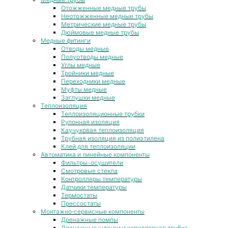
Отожженные медные трубы
Неотожженные медные трубы
Метрические медные трубы
Дюймовые медные трубы
Медные фитинги
Отводы медные
Полуотводы медные
Углы медные
Тройники медные
Переходники медные
Муфты медные
Заглушки медные
Теплоизоляция
Теплоизоляционные трубки
Рулонная изоляция
Каучуковая теплоизоляция
Трубная изоляция из полиэтилена
Клей для теплоизоляции
Автоматика и линейные компоненты
Фильтры-осушители
Смотровые стекла
Контроллеры температуры
Датчики температуры
Термостаты
Прессостаты
Монтажно‑сервисные компоненты
Дренажные помпы
Дренажные шланги и капиллярная трубка