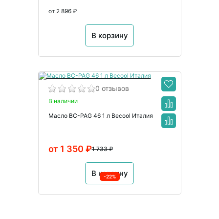
от 2 896 ₽
В корзину
0 отзывов
В наличии
Масло BC-PAG 46 1 л Becool Италия
от 1 350 ₽
1 733 ₽
В корзину
-22%