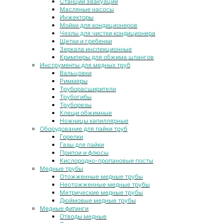
Станции эвакуации
Масляные насосы
Инжекторы
Мойки для кондиционеров
Чехлы для чистки кондиционера
Щетки и гребенки
Зеркала инспекционные
Кримперы для обжима шлангов
Инструменты для медных труб
Вальцовки
Риммеры
Труборасширители
Трубогибы
Труборезы
Клещи обжимные
Ножницы капиллярные
Оборудование для пайки труб
Горелки
Газы для пайки
Припои и флюсы
Кислородно-пропановые посты
Медные трубы
Отожженные медные трубы
Неотожженные медные трубы
Метрические медные трубы
Дюймовые медные трубы
Медные фитинги
Отводы медные