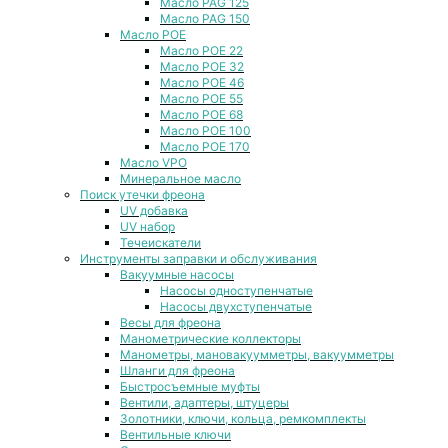
Масло PAG 125
Масло PAG 150
Масло POE
Масло POE 22
Масло POE 32
Масло POE 46
Масло POE 55
Масло POE 68
Масло POE 100
Масло POE 170
Масло VPO
Минеральное масло
Поиск утечки фреона
UV добавка
UV набор
Течеискатели
Инструменты заправки и обслуживания
Вакуумные насосы
Насосы одноступенчатые
Насосы двухступенчатые
Весы для фреона
Манометрические коллекторы
Манометры, мановакуумметры, вакуумметры
Шланги для фреона
Быстросъемные муфты
Вентили, адаптеры, штуцеры
Золотники, ключи, кольца, ремкомплекты
Вентильные ключи