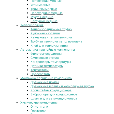
Полуотводы медные
Углы медные
Тройники медные
Переходники медные
Муфты медные
Заглушки медные
Теплоизоляция
Теплоизоляционные трубки
Рулонная изоляция
Каучуковая теплоизоляция
Трубная изоляция из полиэтилена
Клей для теплоизоляции
Автоматика и линейные компоненты
Фильтры-осушители
Смотровые стекла
Контроллеры температуры
Датчики температуры
Термостаты
Прессостаты
Монтажно‑сервисные компоненты
Дренажные помпы
Дренажные шланги и капиллярная трубка
Кронштейны кондиционера
Виброопоры для кондиционера
Шланги для автокондиционера
Химические компоненты
Очистители
Герметики