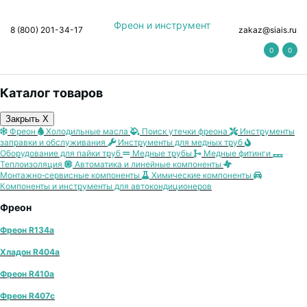
Фреон и инструмент
8 (800) 201-34-17
zakaz@siais.ru
0
0
Каталог товаров
Закрыть X
Фреон
Холодильные масла
Поиск утечки фреона
Инструменты
заправки и обслуживания
Инструменты для медных труб
Оборудование для пайки труб
Медные трубы
Медные фитинги
Теплоизоляция
Автоматика и линейные компоненты
Монтажно‑сервисные компоненты
Химические компоненты
Компоненты и инструменты для автокондиционеров
Фреон
Фреон R134a
Хладон R404a
Фреон R410a
Фреон R407с