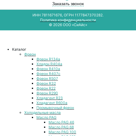
Заказать звонок
ИНН 7811671676, ОГРН 1177847370282.
Политика конфиденциальности
© 2026 ООО «СиАйс»
Каталог
Фреон
Фреон R134a
Хладон R404a
Фреон R410a
Фреон R407с
Фреон R507
Фреон R32
Фреон R22
Фреон R290
Хладагент R23
Хладагент R600a
Промывочный фреон
Холодильные масла
Масло PAG
Масло PAG 46
Масло PAG 68
Масло PAG 100