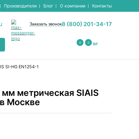
Производители
Блог
О компании
Контакты
u
8 (800) 201-34-17
Заказать звонок
0
0
0
₽
IS SI-HG EN1254-1
 мм метрическая SIAIS
 в Москве