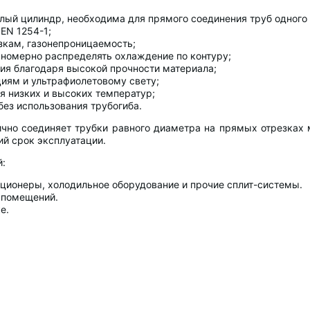
лый цилиндр, необходима для прямого соединения труб одного
EN 1254-1;
зкам, газонепроницаемость;
номерно распределять охлаждение по контуру;
ия благодаря высокой прочности материала;
иям и ультрафиолетовому свету;
я низких и высоких температур;
без использования трубогиба.
ично соединяет трубки равного диаметра на прямых отрезках
ий срок эксплуатации.
:
иционеры, холодильное оборудование и прочие сплит-системы.
 помещений.
е.