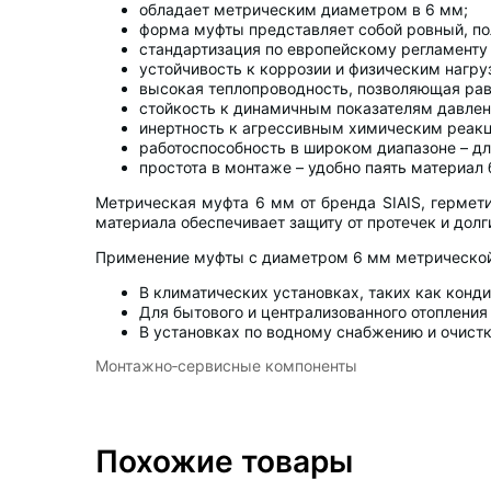
обладает метрическим диаметром в 6 мм;
форма муфты представляет собой ровный, по
стандартизация по европейскому регламенту 
устойчивость к коррозии и физическим нагру
высокая теплопроводность, позволяющая рав
стойкость к динамичным показателям давлен
инертность к агрессивным химическим реакц
работоспособность в широком диапазоне – дл
простота в монтаже – удобно паять материал 
Метрическая муфта 6 мм от бренда SIAIS, гермет
материала обеспечивает защиту от протечек и долг
Применение муфты с диаметром 6 мм метрической
В климатических установках, таких как конд
Для бытового и централизованного отопления
В установках по водному снабжению и очистк
Монтажно‑сервисные компоненты
Похожие товары