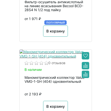
Фильтр-осушитель антикислотный
на линию всасывания Becool BCD-
28S4 N 1/2 под пайку
от 1 971 ₽
ПОПУЛЯРНЫЙ
В корзину
0 отзывов
В наличии
Манометрический коллектор Value
VMG-1-SH (404) одновентильный
от 2 193 ₽
В корзину