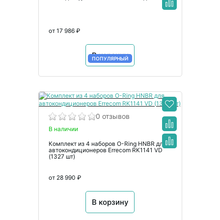
от 17 986 ₽
В корзину
ПОПУЛЯРНЫЙ
0 отзывов
В наличии
Комплект из 4 наборов O-Ring HNBR для
автокондиционеров Errecom RK1141 VD
(1327 шт)
от 28 990 ₽
В корзину