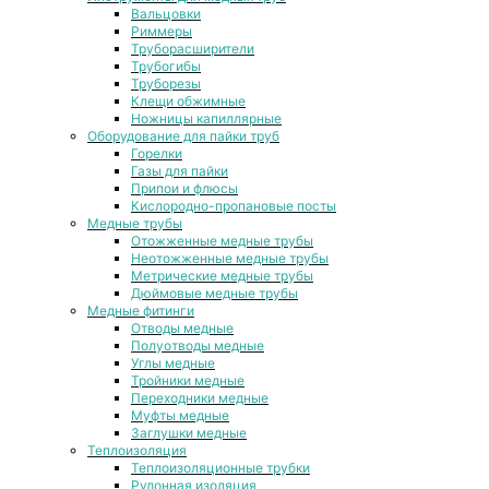
Вальцовки
Риммеры
Труборасширители
Трубогибы
Труборезы
Клещи обжимные
Ножницы капиллярные
Оборудование для пайки труб
Горелки
Газы для пайки
Припои и флюсы
Кислородно-пропановые посты
Медные трубы
Отожженные медные трубы
Неотожженные медные трубы
Метрические медные трубы
Дюймовые медные трубы
Медные фитинги
Отводы медные
Полуотводы медные
Углы медные
Тройники медные
Переходники медные
Муфты медные
Заглушки медные
Теплоизоляция
Теплоизоляционные трубки
Рулонная изоляция