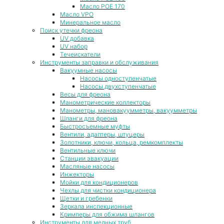
Масло POE 170
Масло VPO
Минеральное масло
Поиск утечки фреона
UV добавка
UV набор
Течеискатели
Инструменты заправки и обслуживания
Вакуумные насосы
Насосы одноступенчатые
Насосы двухступенчатые
Весы для фреона
Манометрические коллекторы
Манометры, мановакуумметры, вакуумметры
Шланги для фреона
Быстросъемные муфты
Вентили, адаптеры, штуцеры
Золотники, ключи, кольца, ремкомплекты
Вентильные ключи
Станции эвакуации
Масляные насосы
Инжекторы
Мойки для кондиционеров
Чехлы для чистки кондиционера
Щетки и гребенки
Зеркала инспекционные
Кримперы для обжима шлангов
Инструменты для медных труб