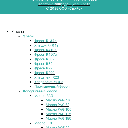
Политика конфиденциальности
© 2026 ООО «СиАйс»
Каталог
Фреон
Фреон R134a
Хладон R404a
Фреон R410a
Фреон R407с
Фреон R507
Фреон R32
Фреон R22
Фреон R290
Хладагент R23
Хладагент R600a
Промывочный фреон
Холодильные масла
Масло PAG
Масло PAG 46
Масло PAG 68
Масло PAG 100
Масло PAG 125
Масло PAG 150
Масло POE
Масло POE 22