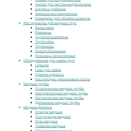
Чехлы для чистки кондиционера
Щетки и гребенки
Зеркала инспекционные
Кримперы для обжима шлангов
Инструменты для медных труб
Вальцовки
Риммеры
Труборасширители
Трубогибы
Труборезы
Клещи обжимные
Ножницы капиллярные
Оборудование для пайки труб
Горелки
Газы для пайки
Припои и флюсы
Кислородно-пропановые посты
Медные трубы
Отожженные медные трубы
Неотожженные медные трубы
Метрические медные трубы
Дюймовые медные трубы
Медные фитинги
Отводы медные
Полуотводы медные
Углы медные
Тройники медные
Переходники медные