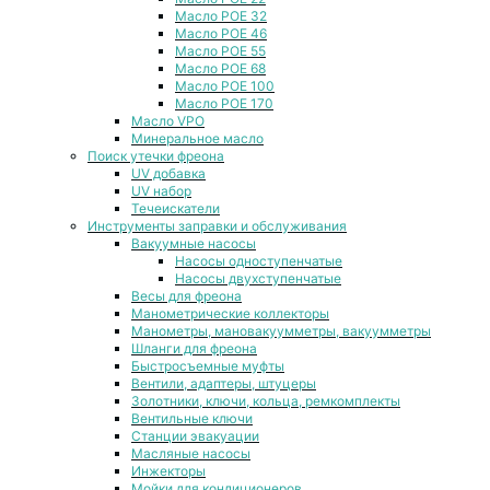
Масло POE 32
Масло POE 46
Масло POE 55
Масло POE 68
Масло POE 100
Масло POE 170
Масло VPO
Минеральное масло
Поиск утечки фреона
UV добавка
UV набор
Течеискатели
Инструменты заправки и обслуживания
Вакуумные насосы
Насосы одноступенчатые
Насосы двухступенчатые
Весы для фреона
Манометрические коллекторы
Манометры, мановакуумметры, вакуумметры
Шланги для фреона
Быстросъемные муфты
Вентили, адаптеры, штуцеры
Золотники, ключи, кольца, ремкомплекты
Вентильные ключи
Станции эвакуации
Масляные насосы
Инжекторы
Мойки для кондиционеров