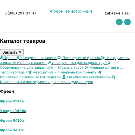
Фреон и инструмент
8 (800) 201-34-17
zakaz@siais.ru
0
0
Каталог товаров
Закрыть X
Фреон
Холодильные масла
Поиск утечки фреона
Инструменты
заправки и обслуживания
Инструменты для медных труб
Оборудование для пайки труб
Медные трубы
Медные фитинги
Теплоизоляция
Автоматика и линейные компоненты
Монтажно‑сервисные компоненты
Химические компоненты
Компоненты и инструменты для автокондиционеров
Фреон
Фреон R134a
Хладон R404a
Фреон R410a
Фреон R407с