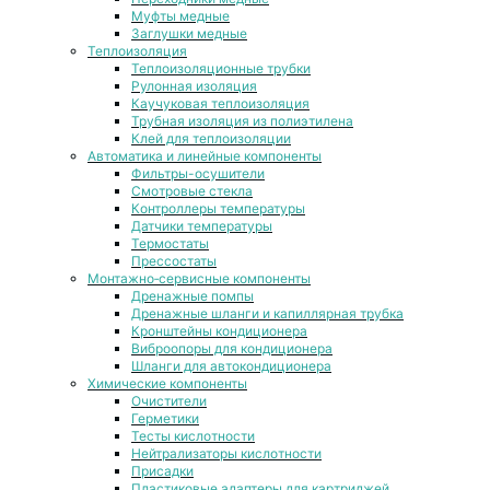
Муфты медные
Заглушки медные
Теплоизоляция
Теплоизоляционные трубки
Рулонная изоляция
Каучуковая теплоизоляция
Трубная изоляция из полиэтилена
Клей для теплоизоляции
Автоматика и линейные компоненты
Фильтры-осушители
Смотровые стекла
Контроллеры температуры
Датчики температуры
Термостаты
Прессостаты
Монтажно‑сервисные компоненты
Дренажные помпы
Дренажные шланги и капиллярная трубка
Кронштейны кондиционера
Виброопоры для кондиционера
Шланги для автокондиционера
Химические компоненты
Очистители
Герметики
Тесты кислотности
Нейтрализаторы кислотности
Присадки
Пластиковые адаптеры для картриджей