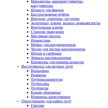
Манометры, мановакуумметры,
вакуумметры
Шланги для фреона
Быстросъемные муфты
Вентили, адаптеры, штуцеры
Золотники, ключи, кольца, ремкомплекты
Вентильные ключи
Станции эвакуации
Масляные насосы
Инжекторы
Мойки для кондиционеров
Чехлы для чистки кондиционера
Щетки и гребенки
Зеркала инспекционные
Кримперы для обжима шлангов
Инструменты для медных труб
Вальцовки
Риммеры
Труборасширители
Трубогибы
Труборезы
Клещи обжимные
Ножницы капиллярные
Оборудование для пайки труб
Горелки