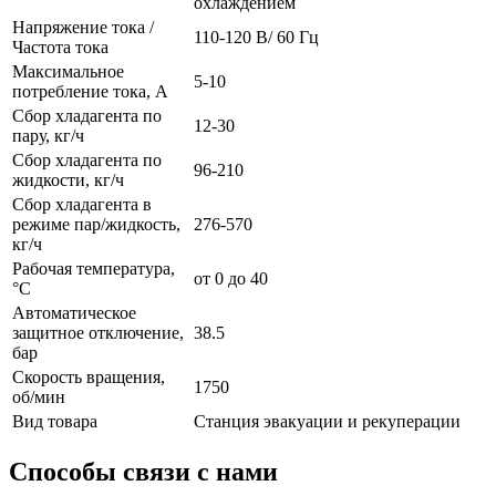
охлаждением
Напряжение тока /
110-120 В/ 60 Гц
Частота тока
Максимальное
5-10
потребление тока, А
Сбор хладагента по
12-30
пару, кг/ч
Сбор хладагента по
96-210
жидкости, кг/ч
Сбор хладагента в
режиме пар/жидкость,
276-570
кг/ч
Рабочая температура,
от 0 до 40
°C
Автоматическое
защитное отключение,
38.5
бар
Скорость вращения,
1750
об/мин
Вид товара
Станция эвакуации и рекуперации
Способы связи с нами