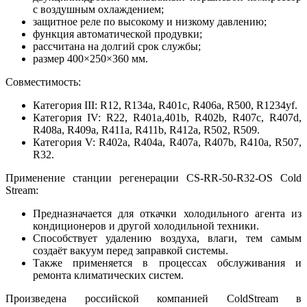
с воздушным охлаждением;
защитное реле по высокому и низкому давлению;
функция автоматической продувки;
рассчитана на долгий срок службы;
размер 400×250×360 мм.
Совместимость:
Категория III: R12, R134а, R401c, R406a, R500, R1234yf.
Категория IV: R22, R401a,401b, R402b, R407c, R407d,
R408a, R409a, R411a, R411b, R412a, R502, R509.
Категория V: R402a, R404a, R407a, R407b, R410a, R507,
R32.
Применение станции регенерации CS-RR-50-R32-OS Cold
Stream:
Предназначается для откачки холодильного агента из
кондиционеров и другой холодильной техники.
Способствует удалению воздуха, влаги, тем самым
создаёт вакуум перед заправкой системы.
Также применяется в процессах обслуживания и
ремонта климатических систем.
Произведена российской компанией ColdStream в