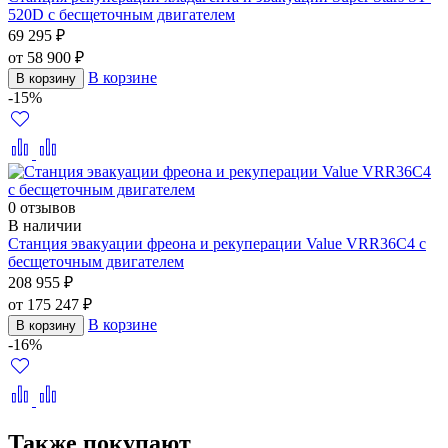
520D с бесщеточным двигателем
69 295 ₽
от 58 900 ₽
В корзине
В корзину
-15%
0 отзывов
В наличии
Станция эвакуации фреона и рекуперации Value VRR36C4 с
бесщеточным двигателем
208 955 ₽
от 175 247 ₽
В корзине
В корзину
-16%
Также покупают