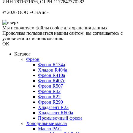
ИНН 7811671676, ОГРН 1177847370282.
Политика конфиденциальности
© 2026 ООО «СиАйс»
Мы используем файлы cookie для хранения данных.
Продолжая пользоваться нашим сайтом, вы соглашаетесь с
условиями их использования.
OK
Каталог
Фреон
Фреон R134a
Хладон R404a
Фреон R410a
Фреон R407с
Фреон R507
Фреон R32
Фреон R22
Фреон R290
Хладагент R23
Хладагент R600a
Промывочный фреон
Холодильные масла
Масло PAG