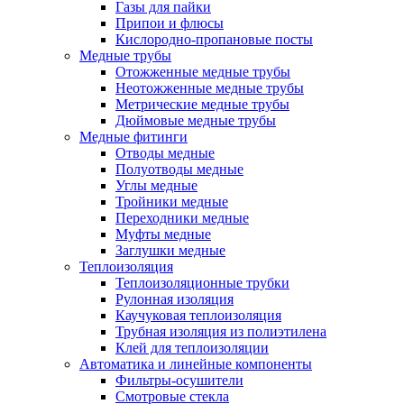
Газы для пайки
Припои и флюсы
Кислородно-пропановые посты
Медные трубы
Отожженные медные трубы
Неотожженные медные трубы
Метрические медные трубы
Дюймовые медные трубы
Медные фитинги
Отводы медные
Полуотводы медные
Углы медные
Тройники медные
Переходники медные
Муфты медные
Заглушки медные
Теплоизоляция
Теплоизоляционные трубки
Рулонная изоляция
Каучуковая теплоизоляция
Трубная изоляция из полиэтилена
Клей для теплоизоляции
Автоматика и линейные компоненты
Фильтры-осушители
Смотровые стекла