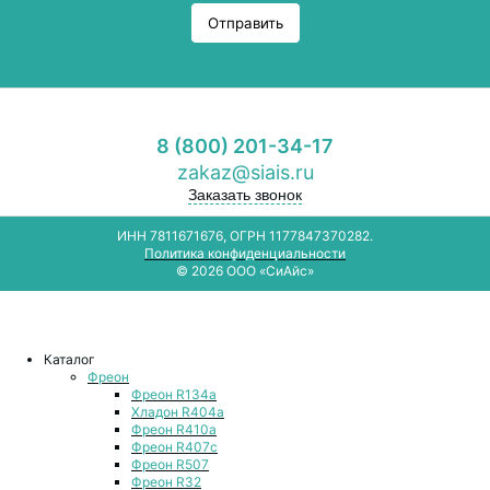
Отправить
8 (800) 201-34-17
zakaz@siais.ru
Заказать звонок
ИНН 7811671676, ОГРН 1177847370282.
Политика конфиденциальности
© 2026 ООО «СиАйс»
Каталог
Фреон
Фреон R134a
Хладон R404a
Фреон R410a
Фреон R407с
Фреон R507
Фреон R32