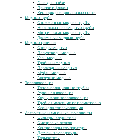
Газы для пайки
Припои и флюсы
Кислородно-пропановые посты
Медные трубы
Отожженные медные трубы
Неотожженные медные трубы
Метрические медные трубы
Дюймовые медные трубы
Медные фитинги
Отводы медные
Полуотводы медные
Углы медные
Тройники медные
Переходники медные
Муфты медные
Заглушки медные
Теплоизоляция
Теплоизоляционные трубки
Рулонная изоляция
Каучуковая теплоизоляция
Трубная изоляция из полиэтилена
Клей для теплоизоляции
Автоматика и линейные компоненты
Фильтры-осушители
Смотровые стекла
Контроллеры температуры
Датчики температуры
Термостаты