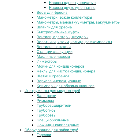
Насосы одноступенчатые
Насосы двухступенчатые
Весы для фреона
Манометрические коллекторы
Манометры, мановакуумметры, вакуумметры
Шланги для фреона
Быстросъемные муфты
Вентили, адаптеры, штуцеры
Золотники, ключи, кольца, ремкомплекты
Вентильные ключи
Станции эвакуации
Масляные насосы
Инжекторы
Мойки для кондиционеров
Чехлы для чистки кондиционера
Щетки и гребенки
Зеркала инспекционные
Кримперы для обжима шлангов
Инструменты для медных труб
Вальцовки
Риммеры
Труборасширители
Трубогибы
Труборезы
Клещи обжимные
Ножницы капиллярные
Оборудование для пайки труб
Горелки