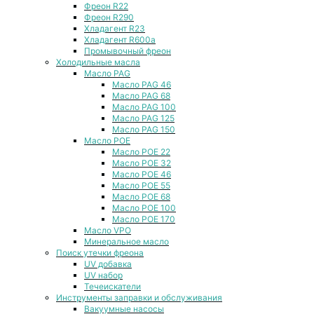
Фреон R22
Фреон R290
Хладагент R23
Хладагент R600a
Промывочный фреон
Холодильные масла
Масло PAG
Масло PAG 46
Масло PAG 68
Масло PAG 100
Масло PAG 125
Масло PAG 150
Масло POE
Масло POE 22
Масло POE 32
Масло POE 46
Масло POE 55
Масло POE 68
Масло POE 100
Масло POE 170
Масло VPO
Минеральное масло
Поиск утечки фреона
UV добавка
UV набор
Течеискатели
Инструменты заправки и обслуживания
Вакуумные насосы