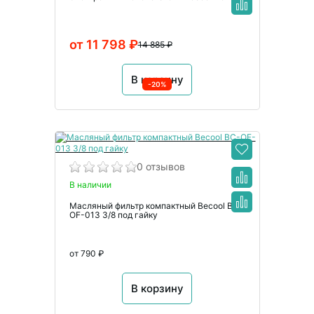
от 11 798 ₽
14 885 ₽
В корзину
-20%
0 отзывов
В наличии
Масляный фильтр компактный Becool BC-
OF-013 3/8 под гайку
от 790 ₽
В корзину