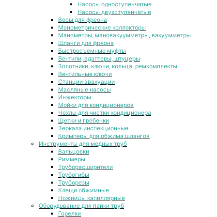
Насосы одноступенчатые
Насосы двухступенчатые
Весы для фреона
Манометрические коллекторы
Манометры, мановакуумметры, вакуумметры
Шланги для фреона
Быстросъемные муфты
Вентили, адаптеры, штуцеры
Золотники, ключи, кольца, ремкомплекты
Вентильные ключи
Станции эвакуации
Масляные насосы
Инжекторы
Мойки для кондиционеров
Чехлы для чистки кондиционера
Щетки и гребенки
Зеркала инспекционные
Кримперы для обжима шлангов
Инструменты для медных труб
Вальцовки
Риммеры
Труборасширители
Трубогибы
Труборезы
Клещи обжимные
Ножницы капиллярные
Оборудование для пайки труб
Горелки