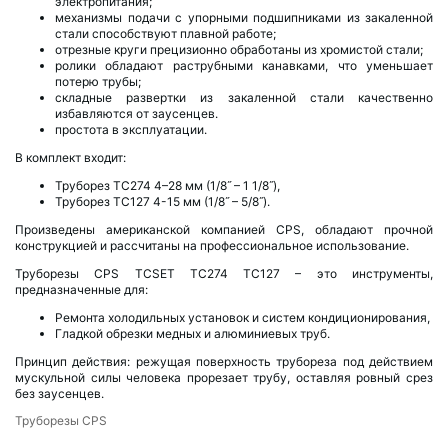
электропитания;
механизмы подачи с упорными подшипниками из закаленной
стали способствуют плавной работе;
отрезные круги прецизионно обработаны из хромистой стали;
ролики обладают раструбными канавками, что уменьшает
потерю трубы;
складные развертки из закаленной стали качественно
избавляются от заусенцев.
простота в эксплуатации.
В комплект входит:
Труборез TC274 4–28 мм (1/8˝ – 1 1/8˝),
Труборез TC127 4-15 мм (1/8˝ – 5/8˝).
Произведены американской компанией CPS, обладают прочной
конструкцией и рассчитаны на профессиональное использование.
Труборезы CPS TCSET TC274 TC127 – это инструменты,
предназначенные для:
Ремонта холодильных установок и систем кондиционирования,
Гладкой обрезки медных и алюминиевых труб.
Принцип действия: режущая поверхность трубореза под действием
мускульной силы человека прорезает трубу, оставляя ровный срез
без заусенцев.
Труборезы CPS