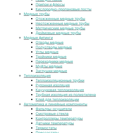
Припои и флюсы
Кислородно-пропановые посты
Медные трубы
Отожженные медные трубы
Неотожженные медные трубы
Метрические медные трубы
Дюймовые медные трубы
Медные фитинги
Отводы медные
Полуотводы медные
Углы медные
Тройники медные
Переходники медные
Муфты медные
Заглушки медные
Теплоизоляция
Теплоизоляционные трубки
Рулонная изоляция
Каучуковая теплоизоляция
Трубная изоляция из полиэтилена
Клей для теплоизоляции
Автоматика и линейные компоненты
Фильтры-осушители
Смотровые стекла
Контроллеры температуры
Датчики температуры
Термостаты
Прессостаты