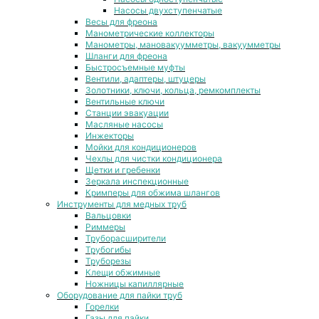
Насосы двухступенчатые
Весы для фреона
Манометрические коллекторы
Манометры, мановакуумметры, вакуумметры
Шланги для фреона
Быстросъемные муфты
Вентили, адаптеры, штуцеры
Золотники, ключи, кольца, ремкомплекты
Вентильные ключи
Станции эвакуации
Масляные насосы
Инжекторы
Мойки для кондиционеров
Чехлы для чистки кондиционера
Щетки и гребенки
Зеркала инспекционные
Кримперы для обжима шлангов
Инструменты для медных труб
Вальцовки
Риммеры
Труборасширители
Трубогибы
Труборезы
Клещи обжимные
Ножницы капиллярные
Оборудование для пайки труб
Горелки
Газы для пайки