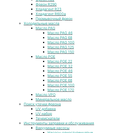
Фреон R290
Хладагент R23
Хладагент R600a
Промывочный фреон
Холодильные масла
Масло PAG
Масло PAG 46
Масло PAG 68
Масло PAG 100
Масло PAG 125
Масло PAG 150
Масло POE
Масло POE 22
Масло POE 32
Масло POE 46
Масло POE 55
Масло POE 68
Масло POE 100
Масло POE 170
Масло VPO
Минеральное масло
Поиск утечки фреона
UV добавка
UV набор
Течеискатели
Инструменты заправки и обслуживания
Вакуумные насосы
Насосы одноступенчатые