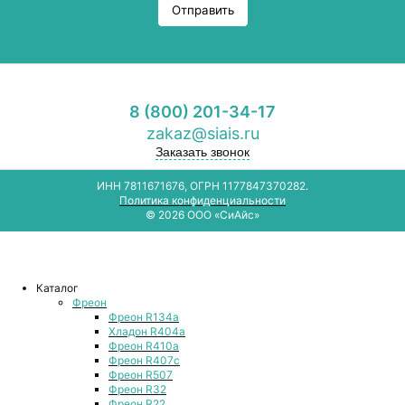
Отправить
8 (800) 201-34-17
zakaz@siais.ru
Заказать звонок
ИНН 7811671676, ОГРН 1177847370282.
Политика конфиденциальности
© 2026 ООО «СиАйс»
Каталог
Фреон
Фреон R134a
Хладон R404a
Фреон R410a
Фреон R407с
Фреон R507
Фреон R32
Фреон R22