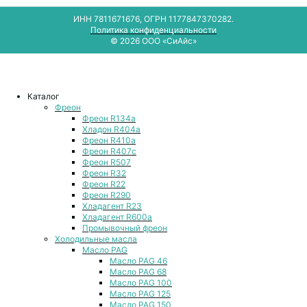
ИНН 7811671676, ОГРН 1177847370282.
Политика конфиденциальности
© 2026 ООО «СиАйс»
Каталог
Фреон
Фреон R134a
Хладон R404a
Фреон R410a
Фреон R407с
Фреон R507
Фреон R32
Фреон R22
Фреон R290
Хладагент R23
Хладагент R600a
Промывочный фреон
Холодильные масла
Масло PAG
Масло PAG 46
Масло PAG 68
Масло PAG 100
Масло PAG 125
Масло PAG 150