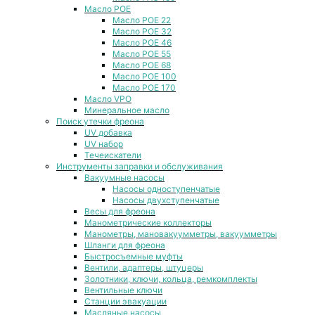
Масло POE
Масло POE 22
Масло POE 32
Масло POE 46
Масло POE 55
Масло POE 68
Масло POE 100
Масло POE 170
Масло VPO
Минеральное масло
Поиск утечки фреона
UV добавка
UV набор
Течеискатели
Инструменты заправки и обслуживания
Вакуумные насосы
Насосы одноступенчатые
Насосы двухступенчатые
Весы для фреона
Манометрические коллекторы
Манометры, мановакуумметры, вакуумметры
Шланги для фреона
Быстросъемные муфты
Вентили, адаптеры, штуцеры
Золотники, ключи, кольца, ремкомплекты
Вентильные ключи
Станции эвакуации
Масляные насосы