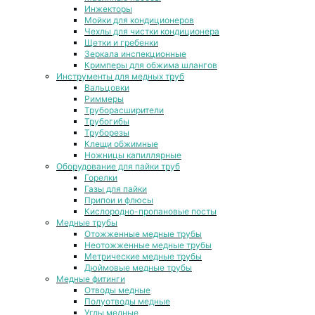
Инжекторы
Мойки для кондиционеров
Чехлы для чистки кондиционера
Щетки и гребенки
Зеркала инспекционные
Кримперы для обжима шлангов
Инструменты для медных труб
Вальцовки
Риммеры
Труборасширители
Трубогибы
Труборезы
Клещи обжимные
Ножницы капиллярные
Оборудование для пайки труб
Горелки
Газы для пайки
Припои и флюсы
Кислородно-пропановые посты
Медные трубы
Отожженные медные трубы
Неотожженные медные трубы
Метрические медные трубы
Дюймовые медные трубы
Медные фитинги
Отводы медные
Полуотводы медные
Углы медные