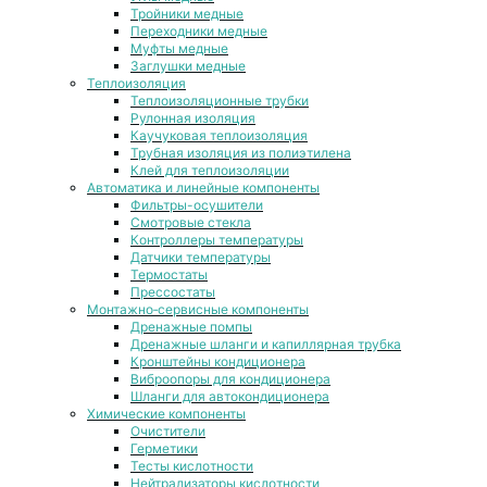
Тройники медные
Переходники медные
Муфты медные
Заглушки медные
Теплоизоляция
Теплоизоляционные трубки
Рулонная изоляция
Каучуковая теплоизоляция
Трубная изоляция из полиэтилена
Клей для теплоизоляции
Автоматика и линейные компоненты
Фильтры-осушители
Смотровые стекла
Контроллеры температуры
Датчики температуры
Термостаты
Прессостаты
Монтажно‑сервисные компоненты
Дренажные помпы
Дренажные шланги и капиллярная трубка
Кронштейны кондиционера
Виброопоры для кондиционера
Шланги для автокондиционера
Химические компоненты
Очистители
Герметики
Тесты кислотности
Нейтрализаторы кислотности