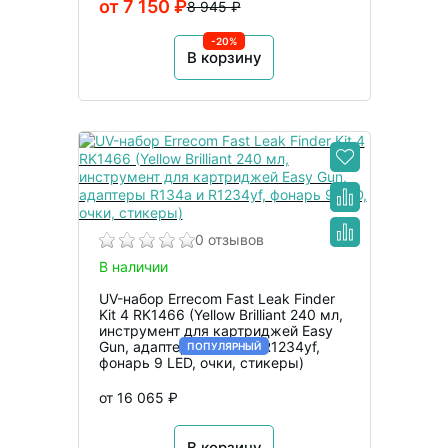
от 7 150 ₽
8 945 ₽
-20%
В корзину
0 отзывов
В наличии
UV-набор Errecom Fast Leak Finder
Kit 4 RK1466 (Yellow Brilliant 240 мл,
инструмент для картриджей Easy
Gun, адаптеры R134a и R1234yf,
ПОПУЛЯРНЫЙ
фонарь 9 LED, очки, стикеры)
от 16 065 ₽
В корзину