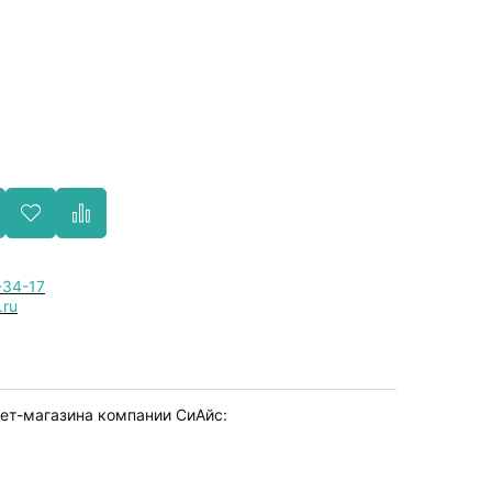
-34-17
.ru
рнет-магазина компании СиАйс: