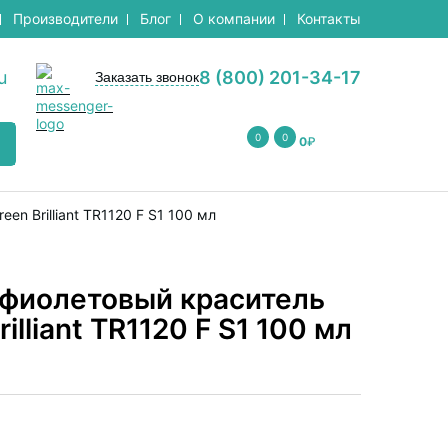
Производители
Блог
О компании
Контакты
u
8 (800) 201-34-17
Заказать звонок
0
0
0
₽
n Brilliant TR1120 F S1 100 мл
афиолетовый краситель
illiant TR1120 F S1 100 мл