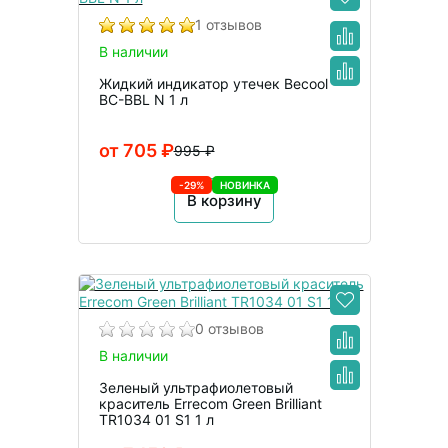
1 отзывов
В наличии
Жидкий индикатор утечек Becool
BC-BBL N 1 л
от 705 ₽
995 ₽
-29%
НОВИНКА
В корзину
0 отзывов
В наличии
Зеленый ультрафиолетовый
краситель Errecom Green Brilliant
TR1034 01 S1 1 л