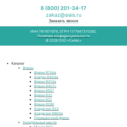
8 (800) 201-34-17
zakaz@siais.ru
Заказать звонок
ИНН 7811671676, ОГРН 1177847370282.
Политика конфиденциальности
© 2026 ООО «СиАйс»
Каталог
Фреон
Фреон R134a
Хладон R404a
Фреон R410a
Фреон R407с
Фреон R507
Фреон R32
Фреон R22
Фреон R290
Хладагент R23
Хладагент R600a
Промывочный фреон
Холодильные масла
Масло PAG