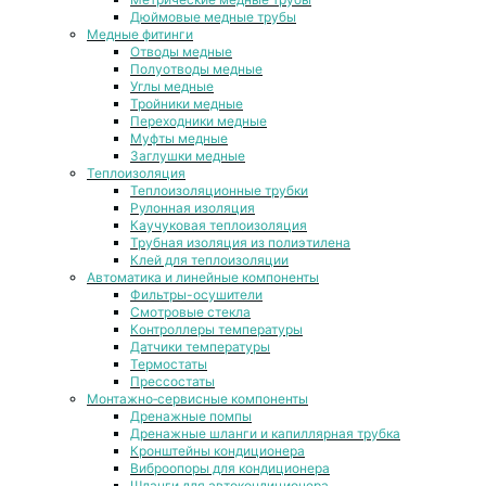
Дюймовые медные трубы
Медные фитинги
Отводы медные
Полуотводы медные
Углы медные
Тройники медные
Переходники медные
Муфты медные
Заглушки медные
Теплоизоляция
Теплоизоляционные трубки
Рулонная изоляция
Каучуковая теплоизоляция
Трубная изоляция из полиэтилена
Клей для теплоизоляции
Автоматика и линейные компоненты
Фильтры-осушители
Смотровые стекла
Контроллеры температуры
Датчики температуры
Термостаты
Прессостаты
Монтажно‑сервисные компоненты
Дренажные помпы
Дренажные шланги и капиллярная трубка
Кронштейны кондиционера
Виброопоры для кондиционера
Шланги для автокондиционера