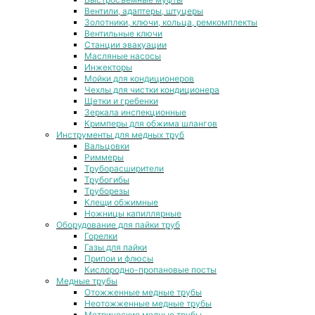
Вентили, адаптеры, штуцеры
Золотники, ключи, кольца, ремкомплекты
Вентильные ключи
Станции эвакуации
Масляные насосы
Инжекторы
Мойки для кондиционеров
Чехлы для чистки кондиционера
Щетки и гребенки
Зеркала инспекционные
Кримперы для обжима шлангов
Инструменты для медных труб
Вальцовки
Риммеры
Труборасширители
Трубогибы
Труборезы
Клещи обжимные
Ножницы капиллярные
Оборудование для пайки труб
Горелки
Газы для пайки
Припои и флюсы
Кислородно-пропановые посты
Медные трубы
Отожженные медные трубы
Неотожженные медные трубы
Метрические медные трубы