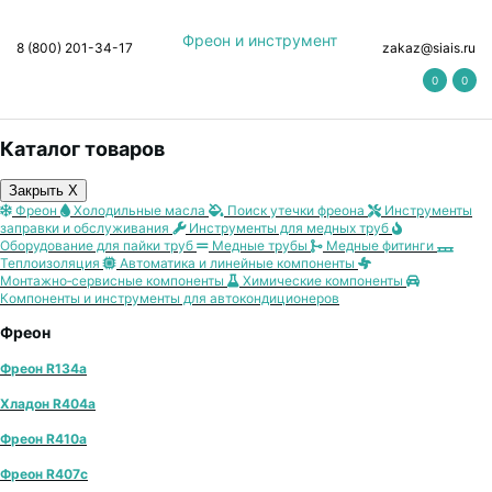
Фреон и инструмент
8 (800) 201-34-17
zakaz@siais.ru
0
0
Каталог товаров
Закрыть X
Фреон
Холодильные масла
Поиск утечки фреона
Инструменты
заправки и обслуживания
Инструменты для медных труб
Оборудование для пайки труб
Медные трубы
Медные фитинги
Теплоизоляция
Автоматика и линейные компоненты
Монтажно‑сервисные компоненты
Химические компоненты
Компоненты и инструменты для автокондиционеров
Фреон
Фреон R134a
Хладон R404a
Фреон R410a
Фреон R407с