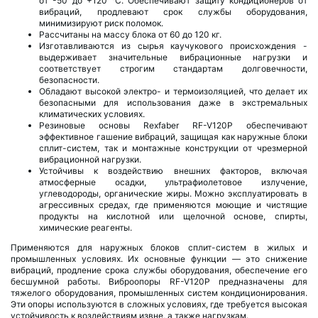
от -50 до +120 °C. Обеспечивают защиту кондиционеров от
вибраций, продлевают срок службы оборудования,
минимизируют риск поломок.
Рассчитаны на массу блока от 60 до 120 кг.
Изготавливаются из сырья каучукового происхождения -
выдерживает значительные вибрационные нагрузки и
соответствует строгим стандартам долговечности,
безопасности.
Обладают высокой электро- и термоизоляцией, что делает их
безопасными для использования даже в экстремальных
климатических условиях.
Резиновые основы Rexfaber RF-V120P обеспечивают
эффективное гашение вибраций, защищая как наружные блоки
сплит-систем, так и монтажные конструкции от чрезмерной
вибрационной нагрузки.
Устойчивы к воздействию внешних факторов, включая
атмосферные осадки, ультрафиолетовое излучение,
углеводороды, органические жиры. Можно эксплуатировать в
агрессивных средах, где применяются моющие и чистящие
продукты на кислотной или щелочной основе, спирты,
химические реагенты.
Применяются для наружных блоков сплит-систем в жилых и
промышленных условиях. Их основные функции — это снижение
вибраций, продление срока службы оборудования, обеспечение его
бесшумной работы. Виброопоры RF-V120P предназначены для
тяжелого оборудования, промышленных систем кондиционирования.
Эти опоры используются в сложных условиях, где требуется высокая
устойчивость к воздействиям извне, а также нагрузкам.