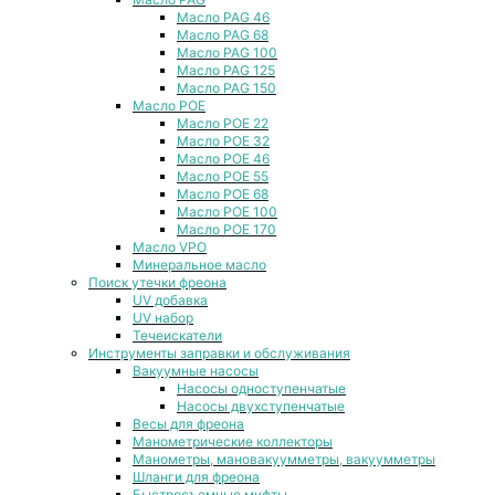
Масло PAG 46
Масло PAG 68
Масло PAG 100
Масло PAG 125
Масло PAG 150
Масло POE
Масло POE 22
Масло POE 32
Масло POE 46
Масло POE 55
Масло POE 68
Масло POE 100
Масло POE 170
Масло VPO
Минеральное масло
Поиск утечки фреона
UV добавка
UV набор
Течеискатели
Инструменты заправки и обслуживания
Вакуумные насосы
Насосы одноступенчатые
Насосы двухступенчатые
Весы для фреона
Манометрические коллекторы
Манометры, мановакуумметры, вакуумметры
Шланги для фреона
Быстросъемные муфты