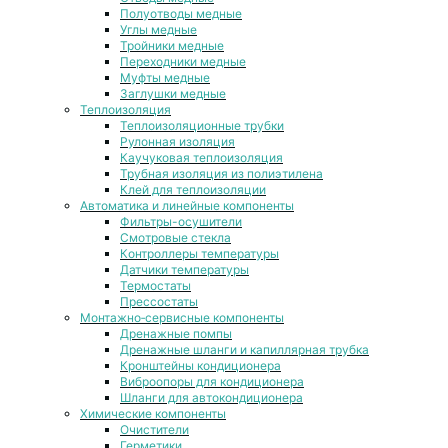
Полуотводы медные
Углы медные
Тройники медные
Переходники медные
Муфты медные
Заглушки медные
Теплоизоляция
Теплоизоляционные трубки
Рулонная изоляция
Каучуковая теплоизоляция
Трубная изоляция из полиэтилена
Клей для теплоизоляции
Автоматика и линейные компоненты
Фильтры-осушители
Смотровые стекла
Контроллеры температуры
Датчики температуры
Термостаты
Прессостаты
Монтажно‑сервисные компоненты
Дренажные помпы
Дренажные шланги и капиллярная трубка
Кронштейны кондиционера
Виброопоры для кондиционера
Шланги для автокондиционера
Химические компоненты
Очистители
Герметики