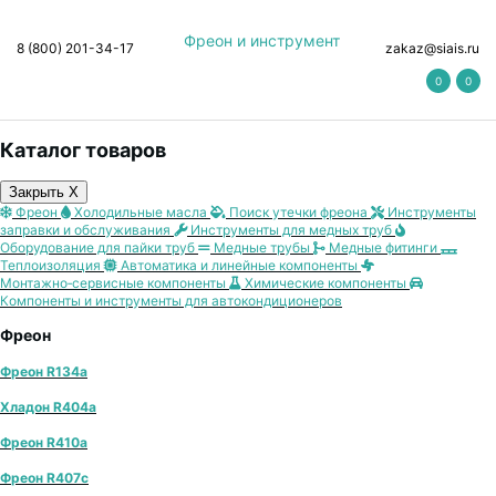
Фреон и инструмент
8 (800) 201-34-17
zakaz@siais.ru
0
0
Каталог товаров
Закрыть X
Фреон
Холодильные масла
Поиск утечки фреона
Инструменты
заправки и обслуживания
Инструменты для медных труб
Оборудование для пайки труб
Медные трубы
Медные фитинги
Теплоизоляция
Автоматика и линейные компоненты
Монтажно‑сервисные компоненты
Химические компоненты
Компоненты и инструменты для автокондиционеров
Фреон
Фреон R134a
Хладон R404a
Фреон R410a
Фреон R407с