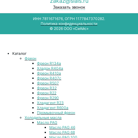
zakaz@siais.ru
Заказать звонок
ИНН 7811671676, ОГРН 1177847370282.
Политика конфиденциальности
© 2026 ООО «СиАйс»
Каталог
Фреон
Фреон R134a
Хладон R404a
Фреон R410a
Фреон R407с
Фреон R507
Фреон R32
Фреон R22
Фреон R290
Хладагент R23
Хладагент R600a
Промывочный фреон
Холодильные масла
Масло PAG
Масло PAG 46
Масло PAG 68
Масло PAG 100