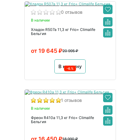
0 отзывов
В наличии
Хладон R507a 11,3 кг Frio+ Climalife
Бельгия
от 19 645 ₽
20 995 ₽
В корзину
-6.%
1 отзывов
В наличии
Фреон R410a 11,3 кг Frio+ Climalife
Бельгия
от 16 450 ₽
18 990 ₽