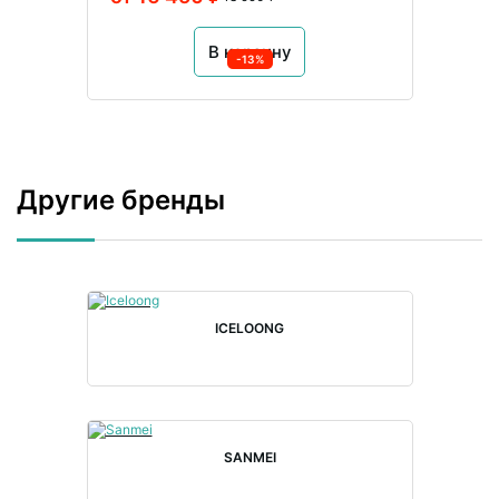
В корзину
-13%
Другие бренды
ICELOONG
SANMEI