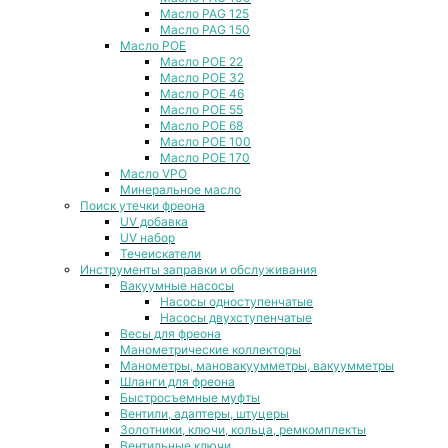
Масло PAG 125
Масло PAG 150
Масло POE
Масло POE 22
Масло POE 32
Масло POE 46
Масло POE 55
Масло POE 68
Масло POE 100
Масло POE 170
Масло VPO
Минеральное масло
Поиск утечки фреона
UV добавка
UV набор
Течеискатели
Инструменты заправки и обслуживания
Вакуумные насосы
Насосы одноступенчатые
Насосы двухступенчатые
Весы для фреона
Манометрические коллекторы
Манометры, мановакуумметры, вакуумметры
Шланги для фреона
Быстросъемные муфты
Вентили, адаптеры, штуцеры
Золотники, ключи, кольца, ремкомплекты
Вентильные ключи