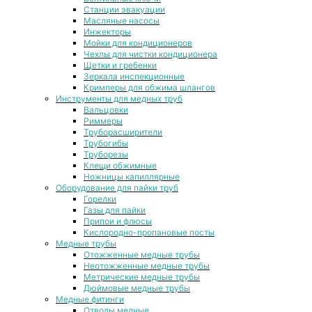
Станции эвакуации
Масляные насосы
Инжекторы
Мойки для кондиционеров
Чехлы для чистки кондиционера
Щетки и гребенки
Зеркала инспекционные
Кримперы для обжима шлангов
Инструменты для медных труб
Вальцовки
Риммеры
Труборасширители
Трубогибы
Труборезы
Клещи обжимные
Ножницы капиллярные
Оборудование для пайки труб
Горелки
Газы для пайки
Припои и флюсы
Кислородно-пропановые посты
Медные трубы
Отожженные медные трубы
Неотожженные медные трубы
Метрические медные трубы
Дюймовые медные трубы
Медные фитинги
Отводы медные